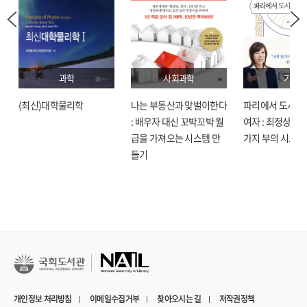
과학
사회과학
기술
(최신)대학물리학
나는 부동산과 맞벌이한다
파리에서 도시락
: 배우자 대신 꼬박꼬박 월
여자 : 최정상으로
급을 가져오는 시스템 만
가지 부의 시크릿
들기
개인정보 처리방침
이메일수집거부
찾아오시는 길
저작권정책