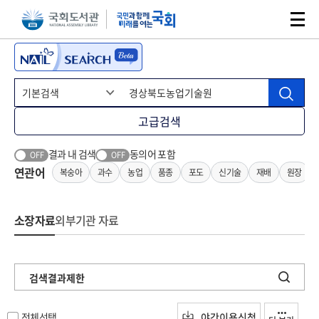
본문 바로가기
주메뉴 바로가기
고급검색
결과 내 검색
동의어 포함
OFF
OFF
연관어
복숭아
과수
농업
품종
포도
신기술
재배
원장
소장자료
외부기관 자료
검색결과제한
전체선택
야간이용신청