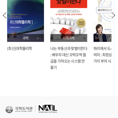
과학
사회과학
기술
(최신)대학물리학
나는 부동산과 맞벌이한다
파리에서 도시락
: 배우자 대신 꼬박꼬박 월
여자 : 최정상으로
급을 가져오는 시스템 만
가지 부의 시크릿
들기