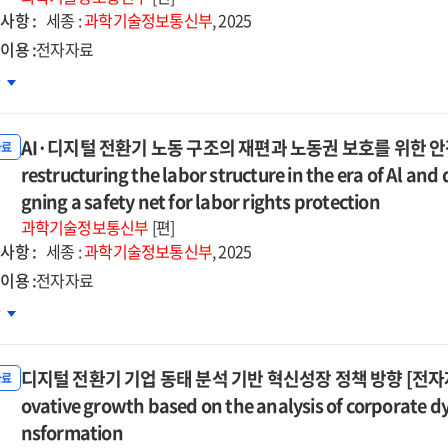
ivating
5
한
사항 :
세종 :
과학기술정보통신부
, 2025
장기
이용 :
전자자료
d
략
one
차
자자료]
ket
지털
d
환에
-
ablishing
AI·디지털 전환기 노동 구조의 재편과 노동권 보호를 위한 안전망 
른
자료
공부문
restructuring the labor structure in the era of Al and
g-
lthy
이터
gning a safety net for labor rights protection
m
d
버넌스
과학기술정보통신부
[편]
ategies
one
략
사항 :
세종 :
과학기술정보통신부
, 2025
ket
자자료]
이용 :
전자자료
uring
차
hnological
지털
dy
petitiveness
환기
디지털 전환기 기업 동태 분석 기반 혁신성장 정책 방향 [전자자료] = P
동
자료
ategies
조의
ovative growth based on the analysis of corporate dyn
편과
nsformation
lic