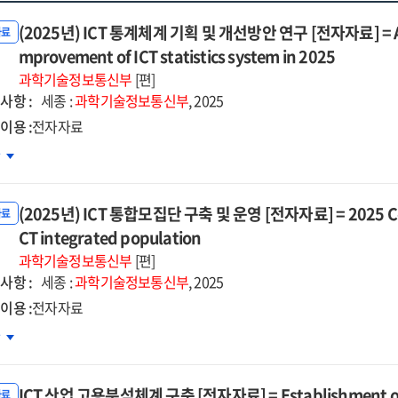
(2025년) ICT 통계체계 기획 및 개선방안 연구 [전자자료] = A stu
자료
mprovement of ICT statistics system in 2025
과학기술정보통신부
[편]
사항 :
세종 :
과학기술정보통신부
, 2025
이용 :
전자자료
25년)
차
계체계
(2025년) ICT 통합모집단 구축 및 운영 [전자자료] = 2025 Const
획
자료
CT integrated population
선방안
과학기술정보통신부
[편]
구
사항 :
세종 :
과학기술정보통신부
, 2025
자자료]
이용 :
전자자료
25년)
차
dy
합모집단
ICT 산업 고용분석체계 구축 [전자자료] = Establishment of 
축
자료