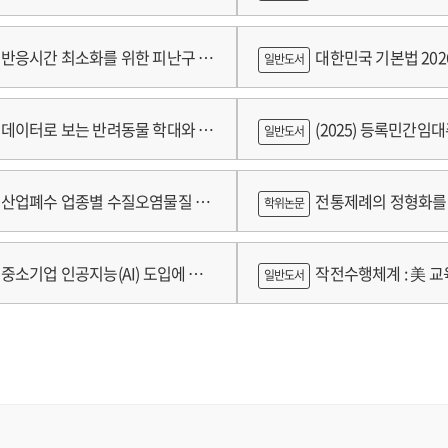
tal
et
쟁
ket
반응시간 최소화를 위한 피난구 유
대한민국 기본법 202
일반도서
wth
 및 설치 기준 개발
데이터로 보는 반려동물 학대와 분
(2025) 등록민간임
일반도서
람
산업폐수 업종별 수질오염물질 배
전통제례의 정형화를 
학위논문
구축 고도화 연구
가제를 중심으로
중소기업 인공지능(AI) 도입에 따
작전수행체계 : 美 교육
일반도서
 인식의 탐색적 연구 : 창원시 제조
로그램 참가기업을 중심으로