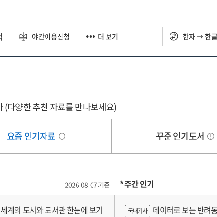
wth
d
정의
ed
tal
업
nsformation
태계
택
야간이용신청
더 보기
한자 → 한
d
성
lysis
igning
자자료]
porate
ety
amics
dy
가
(다양한 추천 자료를 만나보세요)
or
tering
ts
tection
요즘 인기자료
꾸준 인기도서
porate
tal
system
nsformation
ovation
d
기
* 주간 인기
2026-08-07 기준
rness
id
세계의 도시와 도서관 한눈에 보기
데이터로 보는 반려동
국내기사