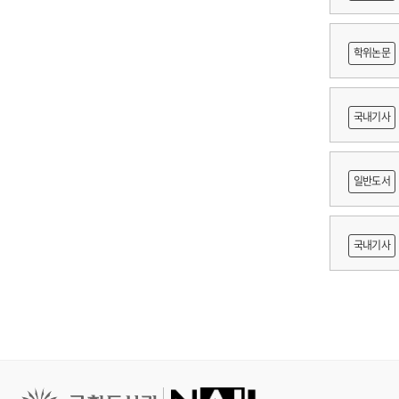
digi
ass
mar
학위논문
gro
도등 제작
국내기사
쟁
일반도서
출목록 
국내기사
른 종사자
AI 프