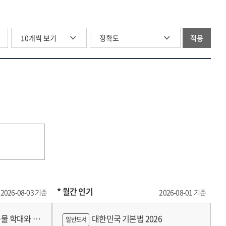
[전자자료]
transformatio
생태계
of
the
a
=
and
조성
corporate
analysis
safety
A
designing
[전자자료]
dynamics
of
net
study
a
글
적용
=
in
corporate
for
on
safety
A
the
dynamics
labor
fostering
net
study
era
in
rights
a
for
on
of
the
protection
corporate
labor
fostering
digital
era
ecosystem
rights
a
transformatio
of
of
protection
corporate
digital
innovation
ecosystem
transformatio
and
of
fairness
innovation
amid
and
digital
fairness
asset
amid
* 월간 인기
2026-08-03 기준
2026-08-01 기준
market
digital
growth
asset
물 학대와 분
대한민국 기본법 2026
일반도서
market