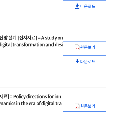
=
디지털
used
전략
and
다운로드
Mid-
전환에
phone
[전자자료]
AI·
establishing
to
따른
market
=
디지털
a
long-
공공부문
and
Mid-
전환에
healthy
term
데이터
establishing
to
따른
used
strategies
거버넌스
a
long-
공공부문
phone
for
설계 [전자자료] = A study on
전략
healthy
term
데이터
market
securing
[전자자료]
 digital transformation and desi
used
strategies
거버넌스
원문보기
AGI
=
AI·
phone
for
전략
technological
A
디지털
market
securing
[전자자료]
competitivene
다운로드
study
전환기
AGI
=
AI·
in
on
노동
technological
A
디지털
the
strategies
구조의
competitivene
study
전환기
era
for
재편과
in
on
노동
of
public
노동권
the
strategies
구조의
digital
sector
보호를
era
for
재편과
olicy directions for inn
tansformation
data
위한
of
public
노동권
amics in the era of digital tra
governance
안전망
원문보기
digital
sector
보호를
디지털
in
설계
tansformation
data
위한