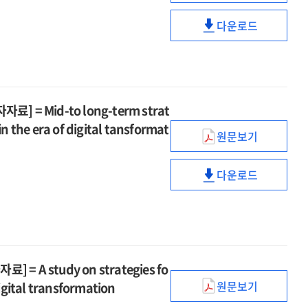
AI·
:
시장
디지털
2035
다운로드
거래
중고폰
대전환
AI·
활성화
시장
메가트렌드
디지털
및
거래
=
대전환
건전한
활성화
Megatrends
메가트렌드
중고폰
및
shaping
=
= Mid-to long-term strat
시장
건전한
the
Megatrends
형성
in the era of digital tansformat
중고폰
future
원문보기
shaping
방안
디지털
시장
of
the
연구
전환기
형성
AI
future
다운로드
[전자자료]
AGI
방안
디지털
and
of
=
기술
연구
전환기
digital
AI
Research
경쟁력
[전자자료]
AGI
transformatio
and
on
확보를
=
기술
to
digital
activating
위한
Research
경쟁력
2035
transformatio
the
중장기
on
확보를
A study on strategies fo
to
used
전략
activating
위한
원문보기
digital transformation
2035
phone
[전자자료]
AI·
the
중장기
market