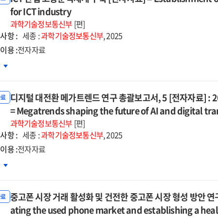
for ICT industry
nning
영
과학기술정보통신부
[편]
d
자자료]
사항 :
세종 :
과학기술정보통신부
, 2025
provement
이용 :
전자자료
5
차
struction
istics
업
d
tem
용분석체계
ration
디지털 대전환 메가트렌드 연구 총괄보고서, 5 [전자자료] : 
축
자료
5
자자료]
= Megatrends shaping the future of AI and digital tr
과학기술정보통신부
[편]
egrated
ablishment
사항 :
세종 :
과학기술정보통신부
, 2025
ulation
이용 :
전자자료
ployment
지털
차
lysis
전환
tem
가트렌드
중고폰 시장 거래 활성화 및 건전한 중고폰 시장 형성 방안 연구 [전자
구
자료
보고서,
ating the used phone market and establishing a he
ustry