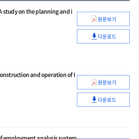
dy on the planning and i
원문보기
(2025년)
ICT
다운로드
통계체계
(2025년)
기획
ICT
및
통계체계
개선방안
기획
연구
및
ruction and operation of I
[전자자료]
개선방안
=
원문보기
연구
(2025년)
A
[전자자료]
ICT
study
=
다운로드
통합모집단
(2025년)
on
A
구축
ICT
the
study
및
통합모집단
planning
on
운영
구축
and
the
[전자자료]
및
improvement
planning
employment analysis system
=