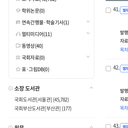
41.
학위논문(0)
웹
연속간행물·학술기사(1)
발행
멀티미디어(11)
자료
동영상(40)
(20
목
ICT
국회자료(0)
통
42.
표·그림DB(0)
기
웹
및
개
소장 도서관
연
발행
[전
자료
국회도서관[서울관] (45,782)
=
(20
목
국회부산도서관[부산관] (177)
A
ICT
stu
통
on
43.
원문
구
웹