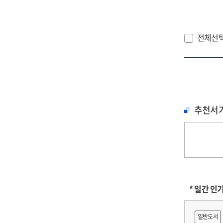
gro
an
공
bas
digi
기
on
tra
생
전체선
the
an
조
ana
des
[전
of
a
=
cor
saf
A
dyn
net
stu
in
for
on
추천서
the
lab
fos
era
righ
a
of
pro
cor
digi
eco
tra
of
inn
an
* 일간 인
fai
am
일반도서