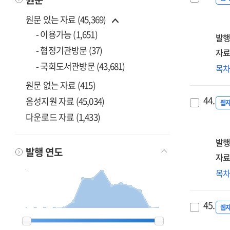
the
및
pla
원문 있는 자료 (45,369)
운
an
- 이용가능 (1,651)
[전
발행
im
=
- 협정기관방문 (37)
자료
of
202
- 국회도서관방문 (43,681)
ICT
ICT
목
Con
stat
산
원문 없는 자료 (415)
an
sys
고
ope
44.
음성지원 자료 (45,034)
in
구
웹
of
202
[전
다운로드 자료 (1,433)
ICT
=
int
Est
발행
pop
발행 연도
of
자료
em
디
목
ana
대
sys
메
for
45.
연
웹
ICT
2012
2012
2013
2013
2014
2014
2015
2015
2016
2016
2017
2017
2018
2018
2019
2019
2020
2020
2021
2021
2022
2022
2023
2023
2024
2024
2025
2025
2026
2026
총괄
ind