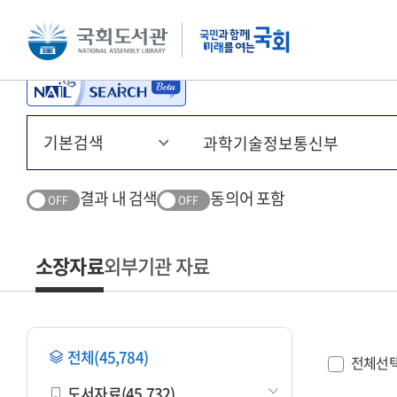
본문 바로가기
주메뉴 바로가기
결과 내 검색
동의어 포함
OFF
OFF
소장자료
외부기관 자료
전체(45,784)
전체선
도서자료(45,732)