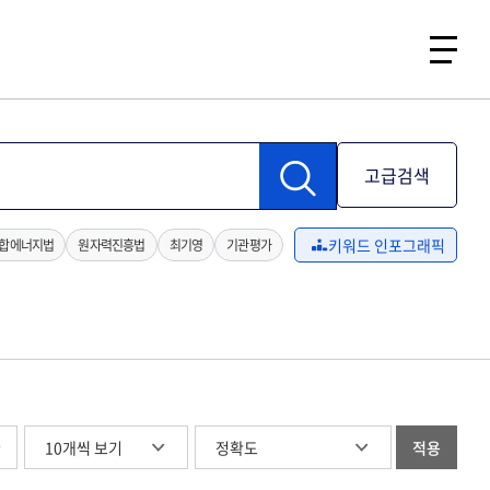
고급검색
키워드 인포그래픽
합에너지법
원자력진흥법
최기영
기관평가
글
적용