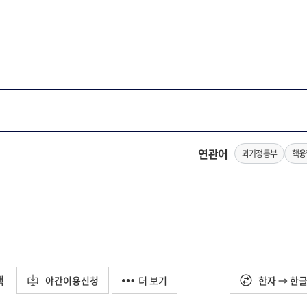
연관어
과기정통부
핵융
택
야간이용신청
더 보기
한자 → 한