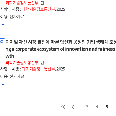
동권
과학기술정보통신부
[편]
tor
tal
호를
사항 :
세종 :
과학기술정보통신부
, 2025
a
sformation
한
ernance
이용 :
전자자료
전망
지털
차
계
환기
자자료]
업
디지털 자산 시장 발전에 따른 혁신과 공정의 기업 생태계 조성 [전자자
태
자료
석
ng a corporate ecosystem of innovation and fairness 
dy
d
반
wth
tal
신성장
과학기술정보통신부
[편]
tructuring
nsformation
책
사항 :
세종 :
과학기술정보통신부
, 2025
향
or
이용 :
전자자료
자자료]
ucture
지털
차
산
icy
장
ections
전에
3
4
5
른
ovative
신과