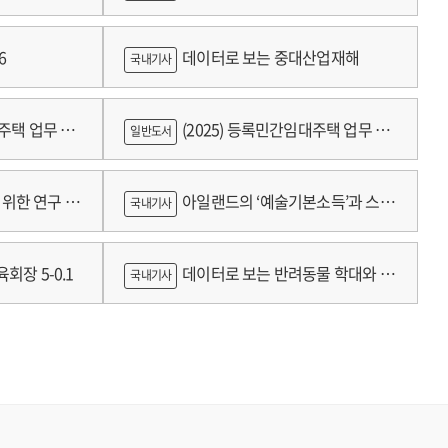
growth
6
데이터로 보는 중대산업재해
국내기사
대주택 업무 편
(2025) 등록민간임대주택 업무 편
일반도서
람
위한 연구 :
아일랜드의 ‘예술기본소득’과 스코
국내기사
틀랜드의 예술인 소득보장정책 논의
회장 5-0.1
데이터로 보는 반려동물 학대와 분
국내기사
쟁