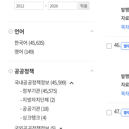
5
-
[전
발행
:
자료
203
중
목
AI·
언어
시
디
거
한국어 (45,635)
대
46.
활
웹
메
영어 (149)
및
=
건
Meg
중
공공정책
sha
시
발행
the
형
국내공공정책정보 (45,599)
자료
fut
방
- 정부기관 (45,575)
of
디
목
연
AI
전
- 지방자치단체 (2)
[전
an
AGI
- 공공기관 (18)
=
47.
digi
기
웹
Res
- 싱크탱크 (4)
tra
경
on
to
확
국외공공정책정보 (5)