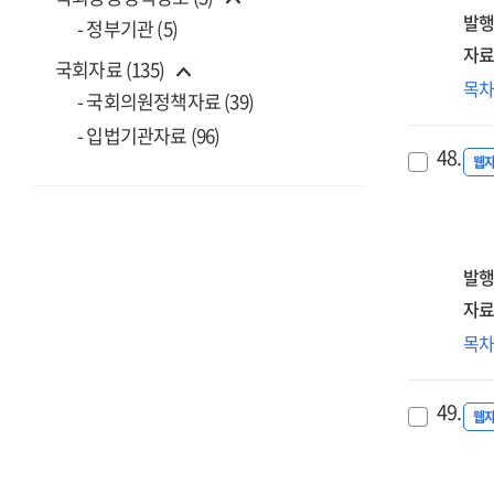
act
203
위
발행
- 정부기관 (5)
the
중
자료
use
국회자료 (135)
전
ph
AI·
목
[전
- 국회의원정책자료 (39)
mar
디
=
an
- 입법기관자료 (96)
전
Mid
48.
est
따
웹
to
a
공
lon
hea
데
ter
use
거
str
ph
전
발행
for
mar
[전
자료
sec
=
AGI
AI·
목
A
tec
디
stu
com
전
on
49.
in
노
웹
str
the
구
for
era
재
pub