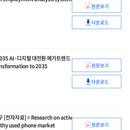
운영
of
and
2025
원문보기
[전자자료]
ICT
ICT
improvement
Construction
=
statistics
산업
of
and
2025
다운로드
system
고용분석체계
ICT
ICT
operation
Construction
in
구축
statistics
산업
of
and
2025
[전자자료]
system
고용분석체계
ICT
operation
=
in
구축
integrated
of
Establishment
2025
[전자자료]
population
ICT
2035 AI·디지털 대전환 메가트렌드
of
=
integrated
employment
원문보기
ansformation to 2035
Establishment
디지털
population
analysis
of
대전환
system
employment
다운로드
메가트렌드
디지털
for
analysis
연구
대전환
ICT
system
총괄보고서,
메가트렌드
industry
for
5
연구
ICT
[전자자료]
총괄보고서,
industry
자료] = Research on activ
:
5
2035
원문보기
althy used phone market
[전자자료]
중고폰