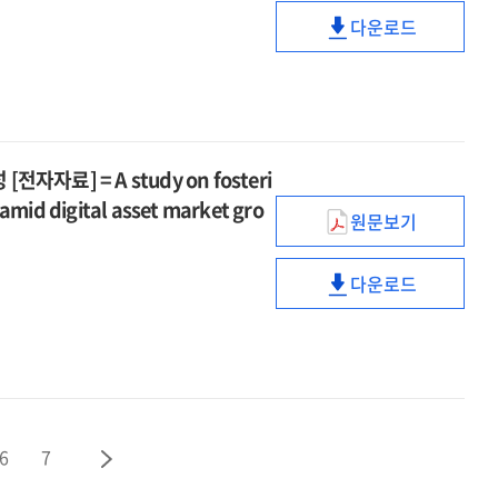
전환기
the
[전자자료]
governance
안전망
다운로드
기업
era
디지털
=
in
설계
동태
of
전환기
A
the
[전자자료]
분석
AI
기업
study
era
=
기반
and
동태
on
of
A
혁신성장
digital
분석
restructuring
AI
study
정책
transformatio
기반
the
료] = A study on fosteri
and
on
방향
혁신성장
labor
digital
amid digital asset market gro
restructuring
[전자자료]
원문보기
정책
structure
디지털
transformatio
the
=
방향
in
자산
labor
Policy
[전자자료]
the
다운로드
시장
structure
디지털
directions
=
era
발전에
in
자산
for
Policy
of
따른
the
시장
innovative
directions
Al
혁신과
era
발전에
growth
for
and
공정의
of
따른
based
innovative
digital
기업
Al
혁신과
on
growth
transformatio
생태계
and
공정의
the
6
7
based
and
조성
digital
기업
analysis
on
designing