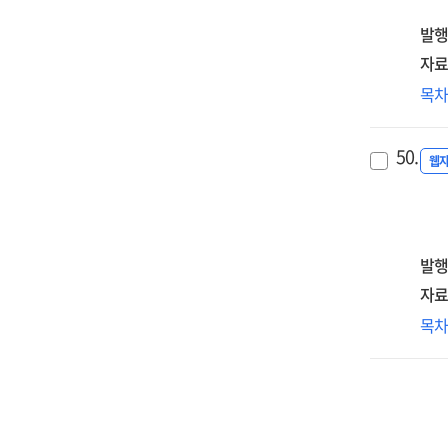
of
노
sec
digi
보
발행
dat
tan
위
gov
자료
안
in
디
목
설
the
전
[전
era
기
=
50.
of
동
웹
A
AI
분
stu
an
기
on
digi
혁
res
tra
정
발행
the
방
lab
자료
[전
str
디
목
=
in
자
Pol
the
시
dir
era
발
for
of
따
inn
Al
혁