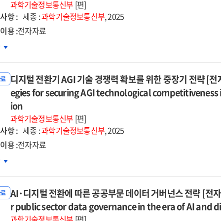
과학기술정보통신부
[편]
자자료]
사항 :
세종 :
과학기술정보통신부
, 2025
이용 :
전자자료
5
고폰
차
장
지털
래
전환
디지털 전환기 AGI 기술 경쟁력 확보를 위한 중장기 전략 [전자자료] 
성화
자료
가트렌드
egies for securing AGI technological competitiveness 
전한
ion
atrends
고폰
과학기술정보통신부
[편]
ping
장
사항 :
세종 :
과학기술정보통신부
, 2025
성
이용 :
전자자료
ure
안
지털
차
구
환기
자자료]
d
tal
AI·디지털 전환에 따른 공공부문 데이터 거버넌스 전략 [전자자료] = 
술
자료
earch
nsformation
쟁력
r public sector data governance in the era of AI and 
보를
과학기술정보통신부
[편]