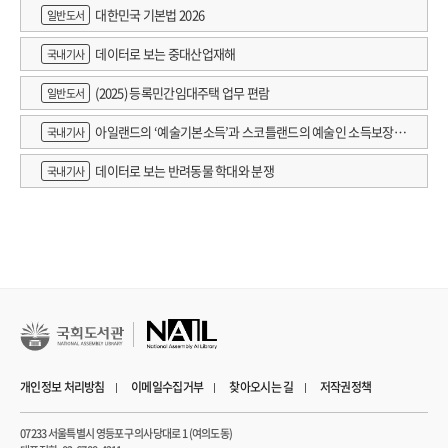
대한민국 기본법 2026
일반도서
데이터로 보는 중대산업재해
국내기사
(2025) 등록민간임대주택 업무 편람
일반도서
아일랜드의 ‘예술기본소득’과 스코틀랜드의 예술인 소득보장정
국내기사
책 논의
데이터로 보는 반려동물 학대와 분쟁
국내기사
개인정보 처리방침
이메일수집거부
찾아오시는 길
저작권정책
07233 서울특별시 영등포구 의사당대로 1 (여의도동)