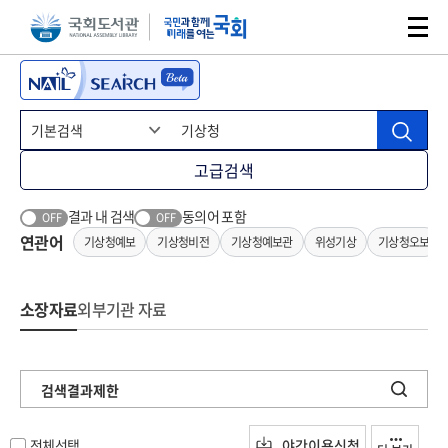
본문 바로가기
주메뉴 바로가기
고급검색
결과 내 검색
동의어 포함
OFF
OFF
연관어
기상청예보
기상청비전
기상청예보관
위성기상
기상청오보
소장자료
외부기관 자료
검색결과제한
전체선택
야간이용신청