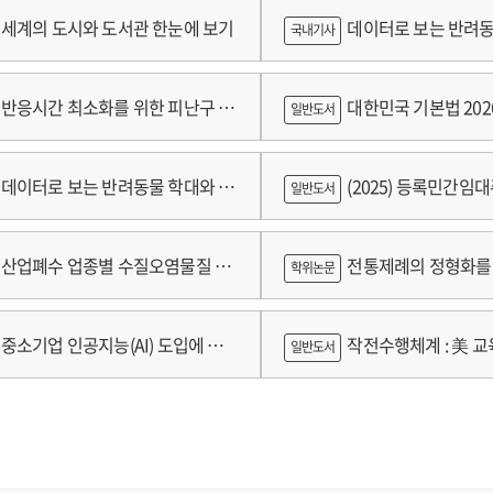
세계의 도시와 도서관 한눈에 보기
데이터로 보는 반려동
국내기사
쟁
반응시간 최소화를 위한 피난구 유
대한민국 기본법 202
일반도서
 및 설치 기준 개발
데이터로 보는 반려동물 학대와 분
(2025) 등록민간임
일반도서
람
산업폐수 업종별 수질오염물질 배
전통제례의 정형화를 
학위논문
구축 고도화 연구
가제를 중심으로
중소기업 인공지능(AI) 도입에 따
작전수행체계 : 美 교육
일반도서
 인식의 탐색적 연구 : 창원시 제조
로그램 참가기업을 중심으로