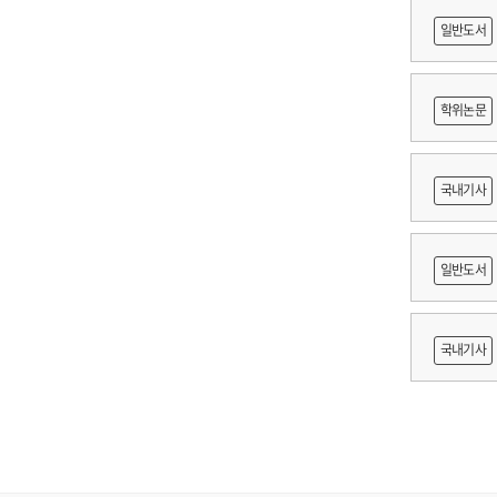
일반도서
학위논문
도등 제작
국내기사
쟁
일반도서
출목록 
국내기사
른 종사자
AI 프