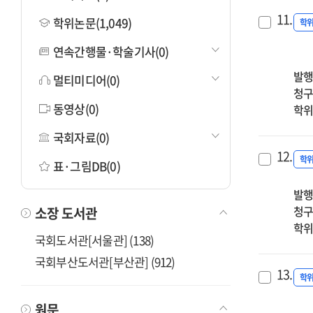
11.
학위논문(1,049)
학
연속간행물·학술기사(0)
발행
멀티미디어(0)
청구
동영상(0)
학위
국회자료(0)
12.
학
표·그림DB(0)
발행
청구
소장 도서관
학위
국회도서관[서울관] (138)
국회부산도서관[부산관] (912)
13.
학
원문