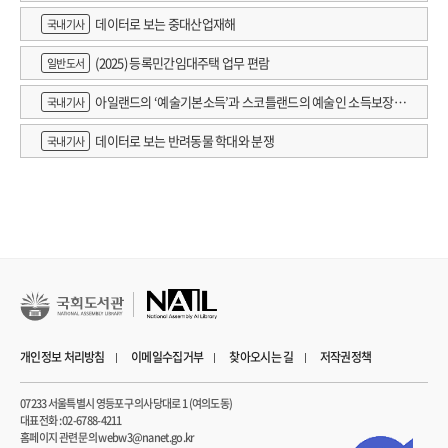
데이터로 보는 중대산업재해
국내기사
(2025) 등록민간임대주택 업무 편람
일반도서
아일랜드의 ‘예술기본소득’과 스코틀랜드의 예술인 소득보장정
국내기사
책 논의
데이터로 보는 반려동물 학대와 분쟁
국내기사
개인정보 처리방침
이메일수집거부
찾아오시는 길
저작권정책
07233 서울특별시 영등포구 의사당대로 1 (여의도동)
대표전화 : 02-6788-4211
홈페이지 관련 문의 webw3@nanet.go.kr