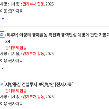
사항 :
[세종] :
관계부처
합동
, 2025
이용 :
전자자료
25~2029)
차
차
농어업인
(제4차) 여성의 경제활동 촉진과 경력단절 예방에 관한 기본계획(
의
자료
29
상
관계부처
합동
사항 :
[서울] :
관계부처
합동
, 2025
어촌
이용 :
전자자료
역개발
4차)
차
년
성의
본계획」
제활동
자자료]
지방중심 건설투자 보강방안 [전자자료]
진과
자료
력단절
관계부처
합동
사항 :
방에
[세종] :
관계부처
합동
, 2025
한
이용 :
전자자료
본계획