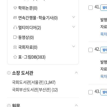
41.
학위논문(0)
웹
연속간행물·학술기사(0)
발행
자료
멀티미디어(2)
기
목
동영상(0)
질
고
국회자료(0)
42.
위
웹
정
표·그림DB(383)
발행
(안)
[전
자료
소장 도서관
(제
목
아
국회도서관[서울관] (1,847)
('25
국회부산도서관[부산관] (12)
43.
[전
웹
원문