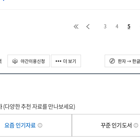
응방향
자자료]
3
4
5
택
야간이용신청
더 보기
한자 → 한
가
(다양한 추천 자료를 만나보세요)
요즘 인기자료
꾸준 인기도서