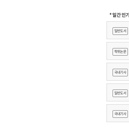
* 일간 인
일반도서
학위논문
도등 제작
국내기사
쟁
일반도서
출목록 
국내기사