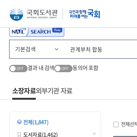
본문 바로가기
주메뉴 바로가기
결과 내 검색
동의어 포함
OFF
OFF
소장자료
외부기관 자료
전체(1,847)
전체선
도서자료(1,462)