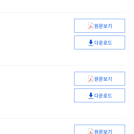
[전자자료]
보강방안
:
[전자자료]
2025~2029
원문보기
(2025년)
어린이통학버스
다운로드
합동
(2025년)
안전점검
어린이통학버스
계획
합동
[전자자료]
안전점검
계획
원문보기
[전자자료]
(제6차)
바이오헬스혁신
다운로드
[전자자료]
(제6차)
:
바이오헬스혁신
안건
[전자자료]
요약
:
안건
원문보기