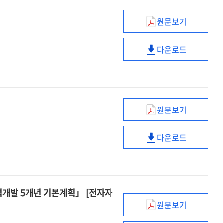
원문보기
기초연구
질적
다운로드
고도화를
기초연구
위한
질적
정책방향
고도화를
(안)
위한
[전자자료]
정책방향
원문보기
(안)
(제3차)
[전자자료]
아동정책기본계
다운로드
('25~'29)
(제3차)
[전자자료]
아동정책기본계
('25~'29)
[전자자료]
 지역개발 5개년 기본계획」 [전자자
원문보기
(2025~2029)
제5차