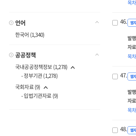
지
목
(요
건
[전
보
:
46.
언어
[전
웹
202
한국어 (1,340)
발행
자료
공공정책
(20
목
어
국내공공정책정보 (1,278)
합
47.
- 정부기관 (1,278)
안
웹
계
국회자료 (9)
발행
[전
- 입법기관자료 (9)
자료
(제
목
바
[전
48.
:
웹