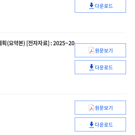
다운로드
「농어업인
(2025~2029)
삶의
제5차
질
「농어업인
향상
삶의
및
질
요약본) [전자자료] : 2025~20
농어촌
향상
지역개발
원문보기
및
(제4차)
5개년
농어촌
여성의
기본계획」
지역개발
다운로드
경제활동
(제4차)
[전자자료]
5개년
촉진과
여성의
기본계획」
경력단절
경제활동
[전자자료]
예방에
촉진과
관한
경력단절
기본계획
예방에
원문보기
지방중심
(요약본)
관한
건설투자
[전자자료]
기본계획
다운로드
보강방안
:
지방중심
(요약본)
[전자자료]
2025~2029
건설투자