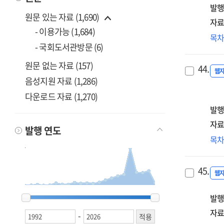
발행
원문 있는 자료 (1,690)
자료
- 이용가능 (1,684)
(20
목
- 국회도서관방문 (6)
제5
「
원문 없는 자료 (157)
44.
삶
웹
음성지원 자료 (1,286)
질
다운로드 자료 (1,270)
향
및
발행
농
자료
발행 연도
지
(제
목
5개
여
기
경
[전
45.
촉
웹
경
1992
1992
2006
2006
2007
2007
2008
2008
2009
2009
2010
2010
2011
2011
2012
2012
2013
2013
2014
2014
2015
2015
2016
2016
2017
2017
2018
2018
2019
2019
2020
2020
2021
2021
2022
2022
2023
2023
2024
2024
2025
2025
2026
2026
발행
예
관
자료
-
기