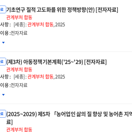
기초연구 질적 고도화를 위한 정책방향(안) [전자자료]
자료
관계부처
합동
사항 :
[세종] :
관계부처
합동
, 2025
이용 :
전자자료
초연구
차
적
도화를
(제3차) 아동정책기본계획('25~'29) [전자자료]
한
자료
책방향
관계부처
합동
사항 :
[세종] :
관계부처
합동
, 2025
자자료]
이용 :
전자자료
3차)
차
동정책기본계획
~'29)
(2025~2029) 제5차 「농어업인 삶의 질 향상 및 농어촌
자자료]
자료
료]
관계부처
합동