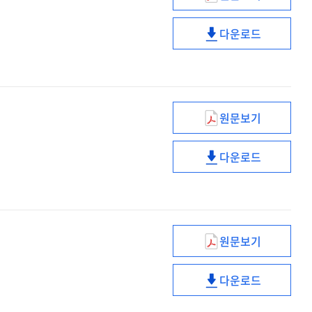
요약
중국
단체관광객
다운로드
한시
중국
무사증
단체관광객
시행계획
한시
[전자자료]
무사증
시행계획
원문보기
[전자자료]
이주배경학생
맞춤형
다운로드
교육지원
이주배경학생
방안
맞춤형
[전자자료]
교육지원
방안
[전자자료]
원문보기
초고령화
대응방향
다운로드
[전자자료]
초고령화
대응방향