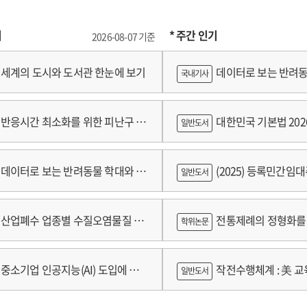
기
* 주간 인기
2026-08-07 기준
세계의 도시와 도서관 한눈에 보기
데이터로 보는 반려동
국내기사
쟁
반응시간 최소화를 위한 피난구 유
대한민국 기본법 202
일반도서
 및 설치 기준 개발
데이터로 보는 반려동물 학대와 분
(2025) 등록민간임
일반도서
람
산업폐수 업종별 수질오염물질 배
전통제례의 정형화를 
학위논문
구축 고도화 연구
가제를 중심으로
중소기업 인공지능(AI) 도입에 따
작전수행체계 : 美 교육
일반도서