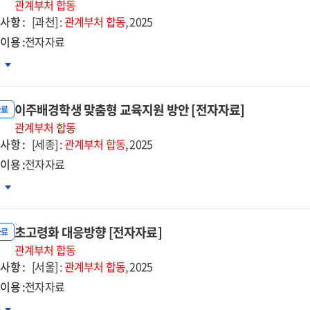
건
관계부처
합동
사항 :
약
[과천] :
관계부처
합동
, 2025
이용 :
전자자료
국
차
체관광객
시
이주배경학생 맞춤형 교육지원 방안 [전자자료]
사증
자료
행계획
관계부처
합동
사항 :
자자료]
[세종] :
관계부처
합동
, 2025
이용 :
전자자료
주배경학생
차
춤형
육지원
초고령화 대응방향 [전자자료]
안
자료
자자료]
관계부처
합동
사항 :
[서울] :
관계부처
합동
, 2025
이용 :
전자자료
고령화
차