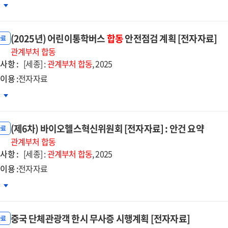
방중심
차
약본)
설투자
자자료]
강방안
(2025년) 어린이통학버스
합동
안전점검 계획 [전자자료]
자자료]
자료
5~2029
관계부처
합동
사항 :
[세종] :
관계부처
합동
, 2025
이용 :
전자자료
25년)
차
린이통학버스
동
(제6차) 바이오헬스혁신위원회 [전자자료] : 안건 요약
전점검
자료
획
관계부처
합동
사항 :
자자료]
[세종] :
관계부처
합동
, 2025
이용 :
전자자료
6차)
차
이오헬스혁신위원회
자자료]
중국 단체관광객 한시 무사증 시행계획 [전자자료]
자료