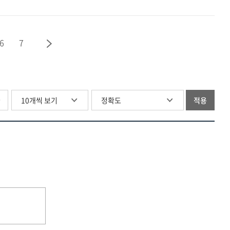
[전자자료]
6
7
글
적용