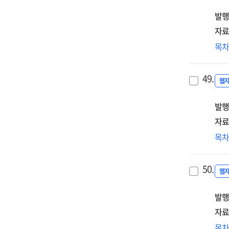
안
발행
요
자료
중
목
단
한
49.
무
웹
시
발행
[전
자료
이
목
맞
교
50.
방
웹
[전
발행
자료
초
목