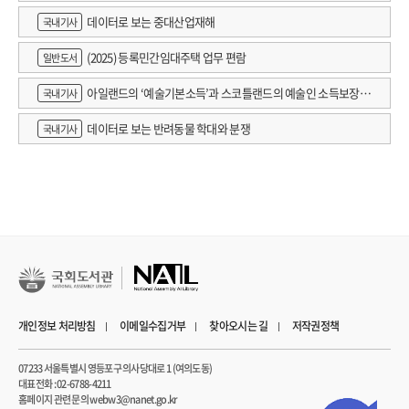
데이터로 보는 중대산업재해
국내기사
(2025) 등록민간임대주택 업무 편람
일반도서
아일랜드의 ‘예술기본소득’과 스코틀랜드의 예술인 소득보장정
국내기사
책 논의
데이터로 보는 반려동물 학대와 분쟁
국내기사
개인정보 처리방침
이메일수집거부
찾아오시는 길
저작권정책
07233 서울특별시 영등포구 의사당대로 1 (여의도동)
대표전화 : 02-6788-4211
홈페이지 관련 문의 webw3@nanet.go.kr