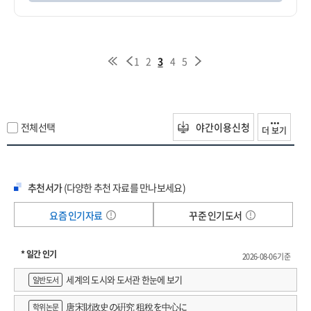
1
2
3
4
5
전체선택
야간이용신청
더 보기
추천서가
(다양한 추천 자료를 만나보세요)
요즘 인기자료
꾸준 인기도서
* 일간 인기
2026-08-06 기준
세계의 도시와 도서관 한눈에 보기
일반도서
唐宋財政史の硏究 租稅を中心に
학위논문