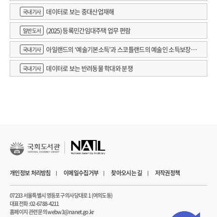
데이터로 보는 중대산업재해
국내기사
(2025) 등록민간임대주택 업무 편람
일반도서
아일랜드의 ‘예술기본소득’과 스코틀랜드의 예술인 소득보장정
국내기사
책 논의
데이터로 보는 반려동물 학대와 분쟁
국내기사
개인정보 처리방침
이메일수집거부
찾아오시는 길
저작권정책
07233 서울특별시 영등포구 의사당대로 1 (여의도동)
대표전화 : 02-6788-4211
홈페이지 관련 문의 webw3@nanet.go.kr