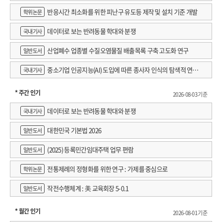
반응시간 최소화를 위한 피난구 유도등 제작 및 설치 기준 개발
학위논문
데이터로 보는 반려동물 학대와 분쟁
국내기사
산업폐수 업종별 수질오염물질 배출목록 구축 고도화 연구
일반도서
중소기업 인공지능(AI) 도입에 따른 종사자 인식의 탐색적 연구 :
국내기사
창원시 제조AI 프로그램 참가기업을 중심으로
* 주간 인기
2026-08-03 기준
데이터로 보는 반려동물 학대와 분쟁
국내기사
대한민국 기본법 2026
일반도서
(2025) 등록민간임대주택 업무 편람
일반도서
전통제례의 정형화를 위한 연구 : 가제를 중심으로
학위논문
작전수행체계 : 美 교육회장 5-0.1
일반도서
* 월간 인기
2026-08-01 기준