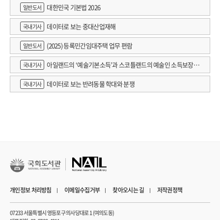
대한민국 기본법 2026
일반도서
데이터로 보는 중대산업재해
국내기사
(2025) 등록민간임대주택 업무 편람
일반도서
아일랜드의 ‘예술기본소득’과 스코틀랜드의 예술인 소득보장정
국내기사
책 논의
데이터로 보는 반려동물 학대와 분쟁
국내기사
개인정보 처리방침
이메일수집거부
찾아오시는 길
저작권정책
07233 서울특별시 영등포구 의사당대로 1 (여의도동)