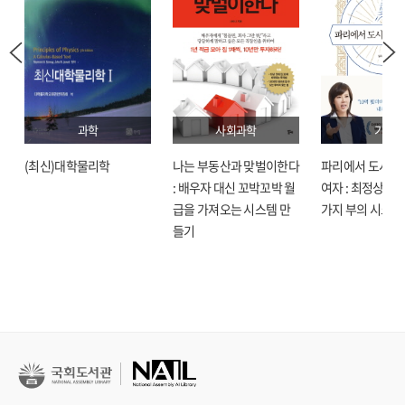
과학
사회과학
기술
(최신)대학물리학
나는 부동산과 맞벌이한다
파리에서 도시락
: 배우자 대신 꼬박꼬박 월
여자 : 최정상으로
급을 가져오는 시스템 만
가지 부의 시크릿
들기