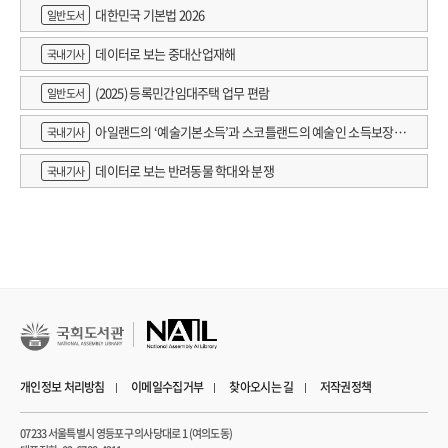
대한민국 기본법 2026
일반도서
데이터로 보는 중대산업재해
국내기사
(2025) 등록민간임대주택 업무 편람
일반도서
아일랜드의 ‘예술기본소득’과 스코틀랜드의 예술인 소득보장정
국내기사
책 논의
데이터로 보는 반려동물 학대와 분쟁
국내기사
개인정보 처리방침
이메일수집거부
찾아오시는 길
저작권정책
07233 서울특별시 영등포구 의사당대로 1 (여의도동)