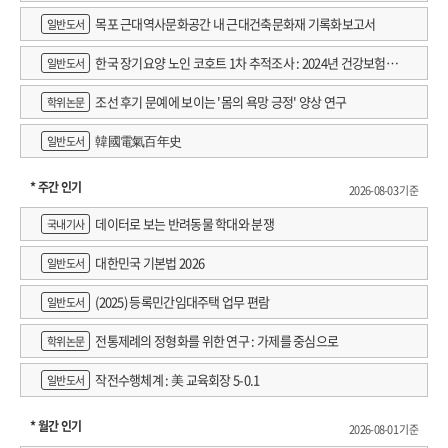
목포 근대역사문화공간 내 근대건축문화재 기록화보고서
일반도서
한국 장기요양 노인 코호트 1차 추적조사 : 2024년 건강보험연
일반도서
구원 정규연구보고서
조선 후기 문예에 보이는 '몸의 욕망 긍정' 양상 연구
학위논문
韓國電氣百年史
일반도서
* 주간 인기
2026-08-03 기준
데이터로 보는 반려동물 학대와 분쟁
국내기사
대한민국 기본법 2026
일반도서
(2025) 등록민간임대주택 업무 편람
일반도서
전통제례의 정형화를 위한 연구 : 가제를 중심으로
학위논문
작전수행체계 : 美 교육회장 5-0.1
일반도서
* 월간 인기
2026-08-01 기준