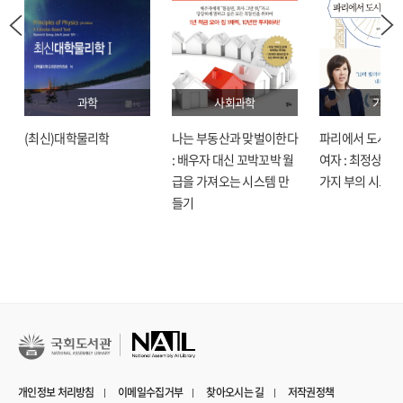
과학
사회과학
기술
(최신)대학물리학
나는 부동산과 맞벌이한다
파리에서 도시락
: 배우자 대신 꼬박꼬박 월
여자 : 최정상으로
급을 가져오는 시스템 만
가지 부의 시크릿
들기
개인정보 처리방침
이메일수집거부
찾아오시는 길
저작권정책