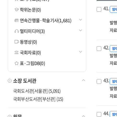
41.
학위논문(0)
웹
연속간행물·학술기사(1,681)
발행
자료
멀티미디어(3)
동영상(0)
42.
웹
국회자료(0)
발행
표·그림DB(0)
자료
43.
소장 도서관
웹
발행
국회도서관[서울관] (5,091)
자료
국회부산도서관[부산관] (15)
44.
웹
원문