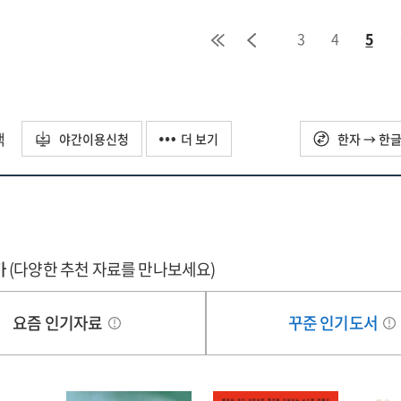
3
4
5
택
야간이용신청
더 보기
한자 → 한
가
(다양한 추천 자료를 만나보세요)
요즘 인기자료
꾸준 인기도서