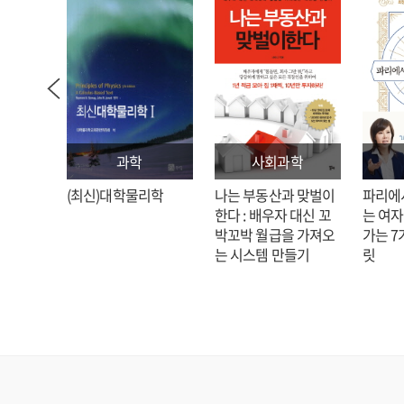
과학
사회과학
: 김호
(최신)대학물리학
나는 부동산과 맞벌이
파리에
한다 : 배우자 대신 꼬
는 여자
박꼬박 월급을 가져오
가는 7
는 시스템 만들기
릿