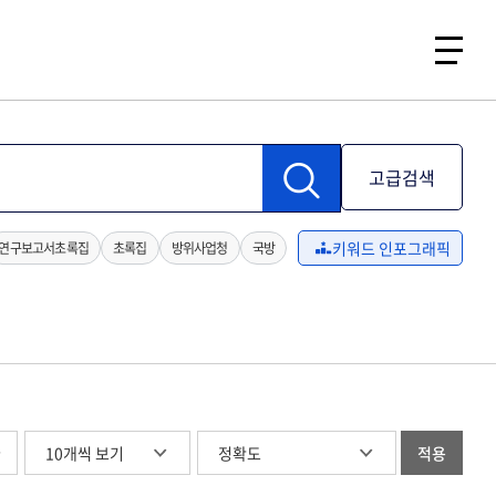
고급검색
키워드 인포그래픽
연구보고서초록집
초록집
방위사업청
국방
글
적용