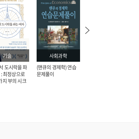
기술
사회과학
문학
서 도시락을 파
(맨큐의 경제학) 연습
전지적 독자 시점 = 싱
 : 최정상으로
문제풀이
숑 장편소설
가지 부의 시크