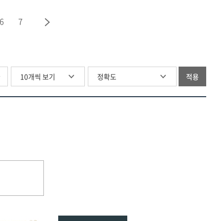
6
7
글
적용