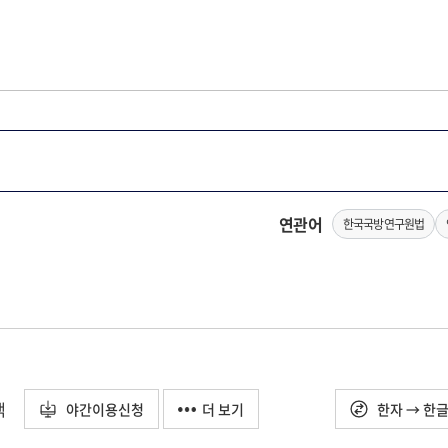
연관어
한국국방연구원법
택
야간이용신청
더 보기
한자 → 한