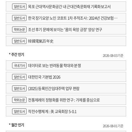
목포 근대역사문화공간 내 근대건축문화재 기록화보고서
일반도서
한국 장기요양 노인 코호트 1차 추적조사 : 2024년 건강보험연
일반도서
구원 정규연구보고서
조선 후기 문예에 보이는 '몸의 욕망 긍정' 양상 연구
학위논문
韓國電氣百年史
일반도서
* 주간 인기
2026-08-03 기준
데이터로 보는 반려동물 학대와 분쟁
국내기사
대한민국 기본법 2026
일반도서
(2025) 등록민간임대주택 업무 편람
일반도서
전통제례의 정형화를 위한 연구 : 가제를 중심으로
학위논문
작전수행체계 : 美 교육회장 5-0.1
일반도서
* 월간 인기
2026-08-01 기준