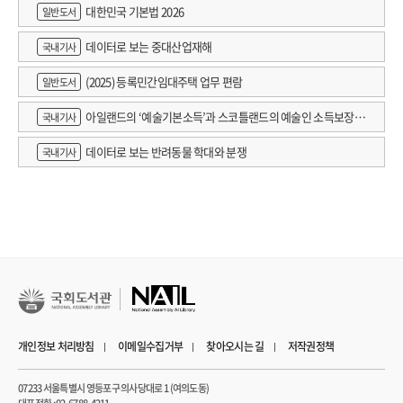
대한민국 기본법 2026
일반도서
데이터로 보는 중대산업재해
국내기사
(2025) 등록민간임대주택 업무 편람
일반도서
아일랜드의 ‘예술기본소득’과 스코틀랜드의 예술인 소득보장정
국내기사
책 논의
데이터로 보는 반려동물 학대와 분쟁
국내기사
개인정보 처리방침
이메일수집거부
찾아오시는 길
저작권정책
07233 서울특별시 영등포구 의사당대로 1 (여의도동)