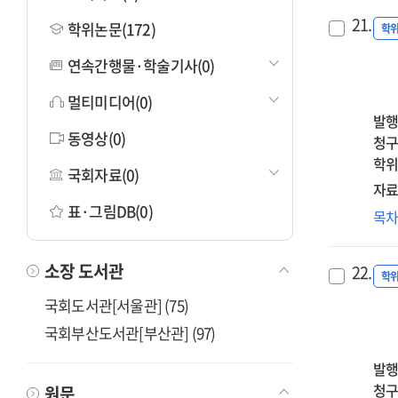
21.
학위논문(172)
학
연속간행물·학술기사(0)
멀티미디어(0)
발행
동영상(0)
청구
학위
국회자료(0)
자료
표·그림DB(0)
아
목
정
트
소장 도서관
22.
불
학
성
국회도서관[서울관] (75)
미
국회부산도서관[부산관] (97)
영
:
발행
거
청구
원문