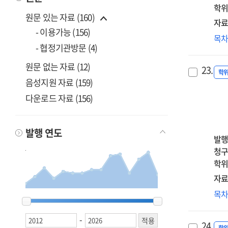
자
학위
원문 있는 자료 (160)
순
자료
매
- 이용가능 (156)
Th
목
=
- 협정기관방문 (4)
rel
Th
be
effe
원문 없는 자료 (12)
23.
par
학
of
음성지원 자료 (159)
stre
chi
다운로드 자료 (156)
an
emo
psy
tr
gro
on
발행 연도
:
발행
the
the
청구
ins
mo
학위
adu
mod
att
자료
effe
:
난
목
of
2012
2012
2013
2013
2014
2014
2015
2015
2016
2016
2017
2017
2018
2018
2019
2019
2020
2020
2021
2021
2022
2022
2023
2023
2024
2024
2025
2025
2026
2026
the
여
gra
seq
수
-
an
med
24.