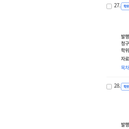
소속
att
pro
27.
지
학
tr
:
짐
on
the
의
wor
seq
태
all
med
미
:
발행
rol
영
med
청구
of
:
effe
학위
par
자
of
자료
em
매
men
dys
반
목
영
self
an
사
및
com
neg
인
성
an
28.
par
애
학
조
emp
beh
지
=
abil
비
Effe
관
of
:
thw
부
발행
bel
비