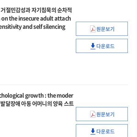
: 거절민감성과 자기침묵의 순차적
on the insecure adult attach
nsitivity and self silencing
원문보기
아동기
정서적
다운로드
트라우마가
아동기
불안정
정서적
성인애착에
트라우마가
미치는
불안정
영향
성인애착에
:
미치는
거절민감성과
영향
chological growth : the moder
자기침묵의
:
ience = 발달장애 아동 어머니의 양육 스트
순차적
거절민감성과
매개효과
원문보기
자기침묵의
The
=
순차적
relationship
The
매개효과
다운로드
between
The
effect