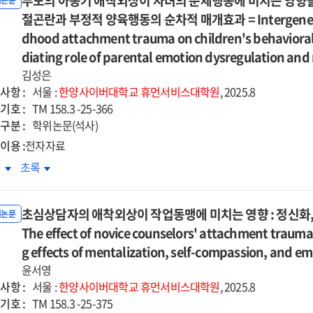
부모의 아동기 애착외상이 자녀의 문제행동에 미치는 영향을 
라인
온라인
위논문
ilience
resilience
ct
effect
단상담
절곤란과 부정적 양육행동의 순차적 매개효과 = Intergenerationa
집단상담
=
of
과
효과
dhood attachment trauma on children's behavioral
달장애
발달장애
ection
rejection
:
동
diating role of parental emotion dysregulation and
아동
itivity
sensitivity
프로임신법
나프로임신법
머니의
어머니의
김성은
d
and
용
적용
육
양육
사항 :
서울 :
한양사이버대학교
휴먼서비스대학원
, 2025.8
self
성을
여성을
트레스와
스트레스와
기호 :
TM 158.3 -25-366
encing
silencing
상으로
대상으로
리적
심리적
구분 :
학위논문(석사)
한
장
성장
이용 :
전자자료
적
양적
:
모의
부모의
차
초록
·
사와
감사와
동기
아동기
적
질적
복탄력성의
회복탄력성의
착외상이
애착외상이
석
분석
절된
조절된
초심상담자의 애착외상이 작업동맹에 미치는 영향 : 정신화,
녀의
자녀의
위논문
=
절효과
조절효과
제행동에
The effect of novice counselors' attachment trauma
문제행동에
ectiveness
Effectiveness
치는
미치는
g effects of mentalization, self-compassion, and em
of
향을
영향을
up-
윤서영
group-
한
통한
사항 :
ed
based
서울 :
한양사이버대학교
휴먼서비스대학원
, 2025.8
대간
세대간
기호 :
ine
online
TM 158.3 -25-375