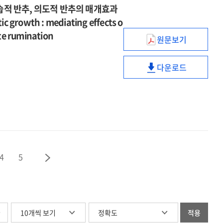
concept
intelligence
자기구실
습적 반추, 의도적 반추의 매개효과
hoarding
:
rumination
clarity
and
만들기
tic growth : mediating effects o
behaviors
자기비난과
and
gender
전략의
:
자기구실
ate rumination
hoarding
원문보기
이중매개
핵심신념붕괴가
the
만들기
behaviors
효과를
외상
serial
전략의
:
중심으로
다운로드
후
moderated
이중매개
핵심신념붕괴가
the
=
성장에
mediation
효과를
외상
serial
The
미치는
of
중심으로
후
moderated
effect
영향
self-
=
성장에
mediation
of
:
object
The
미치는
of
college
자기노출,
fusion,
effect
영향
self-
students'
침습적
insecure
of
:
object
perfectionistic
반추,
object
college
자기노출,
4
5
fusion,
self-
의도적
attachment,
students'
침습적
insecure
presentation
반추의
and
perfectionistic
반추,
object
on
매개효과
loneliness
self-
의도적
attachment,
academic
=
presentation
반추의
and
procrastinatio
The
글
on
적용
매개효과
loneliness
: