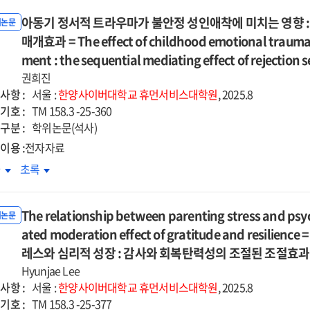
아동기 정서적 트라우마가 불안정 성인애착에 미치는 영향 
위논문
매개효과 = The effect of childhood emotional trauma 
ment : the sequential mediating effect of rejection se
권희진
사항 :
서울 :
한양사이버대학교
휴먼서비스대학원
, 2025.8
기호 :
TM 158.3 -25-360
구분 :
학위논문(석사)
이용 :
전자자료
동기
아동기
차
초록
서적
정서적
라우마가
트라우마가
The relationship between parenting stress and psy
안정
불안정
위논문
인애착에
ated moderation effect of gratitude and resil
성인애착에
치는
미치는
레스와 심리적 성장 : 감사와 회복탄력성의 조절된 조절효과
향
영향
Hyunjae Lee
:
사항 :
서울 :
한양사이버대학교
휴먼서비스대학원
, 2025.8
절민감성과
거절민감성과
기호 :
TM 158.3 -25-377