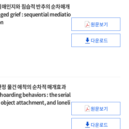
:
of
mediating
미치는
mediating
alliance
 비애인지와 침습적 반추의 순차매개
자살사고의
parental
effects
영향
role
:
ed grief : sequential mediatio
매개효과와
emotion
of
:
of
mediating
on
영성지능
dysregulation
mentalization,
원문보기
자살사고의
parental
effects
반려동물의
및
and
self-
매개효과와
emotion
of
사별로
성별의
negative
compassion,
영성지능
dysregulation
mentalization,
다운로드
인한
조절효과
parenting
반려동물의
and
및
and
self-
애도와
=
behavior
사별로
empathic
성별의
negative
compassion,
지속
Effects
인한
ability
조절효과
parenting
and
비애의
of
애도와
=
behavior
empathic
관계
thwarted
지속
Effects
ability
:
belongingness
비애의
of
부정적
and
관계
안정 물건 애착의 순차적 매개효과
thwarted
비애인지와
perceived
:
belongingness
rding behaviors : the serial
침습적
burdensomene
부정적
and
 object attachment, and loneli
반추의
on
비애인지와
perceived
원문보기
순차매개효과
자기개념
attitudes
침습적
burdensomene
=
명확성과
toward
반추의
on
The
다운로드
저장행동의
physician-
순차매개효과
자기개념
attitudes