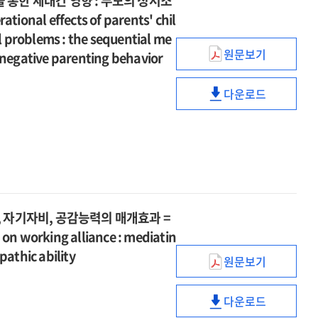
통한 세대간 영향 : 부모의 정서조
self
나프로임신법
sensitivity
스트레스와
대상으로
어머니의
silencing
l effects of parents' chil
적용
and
심리적
한
양육
여성을
 problems : the sequential me
self
성장
양적
스트레스와
원문보기
대상으로
 negative parenting behavior
silencing
부모의
:
·
심리적
한
아동기
감사와
질적
성장
양적
다운로드
애착외상이
회복탄력성의
분석
부모의
:
·
자녀의
조절된
=
아동기
감사와
질적
문제행동에
조절효과
Effectiveness
애착외상이
회복탄력성의
분석
미치는
of
자녀의
조절된
=
영향을
group-
문제행동에
조절효과
Effectiveness
통한
based
미치는
of
세대간
online
영향을
group-
영향
 자기자비, 공감능력의 매개효과 =
acceptance
통한
based
:
 on working alliance : mediatin
and
세대간
online
부모의
commitment
영향
pathic ability
acceptance
원문보기
정서조절곤란과
초심상담자의
therapy
:
and
부정적
애착외상이
for
부모의
commitment
양육행동의
다운로드
작업동맹에
infertile
정서조절곤란과
초심상담자의
therapy
순차적