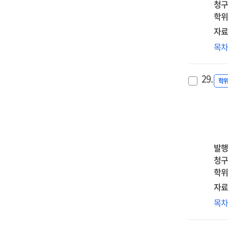
청구
an
침
학위
per
반
bu
자료
순
on
자
목
=
att
명
Th
tow
저
effe
phy
29.
관
학
of
ass
:
pet
sui
자기
los
in
물
ber
the
융
on
eld
불
pro
발행
:
물
grie
청구
med
애
:
학위
rol
순
seq
자료
of
매
med
sui
대
목
및
of
ide
완
외
neg
an
자