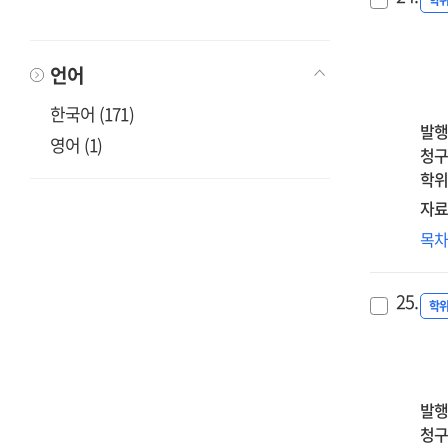
온
학
res
effe
집
=
of
효
발
rej
언어
:
아
sens
나
어
한국어 (171)
an
적
양
발행
self
영어 (1)
여
스
청구
sil
대
심
학위
한
성
자료
양
:
부
목
·
감
아
질
회
애
분
조
25.
자
학
=
조
문
Eff
미
of
영
gro
통
발행
bas
세
청구
onl