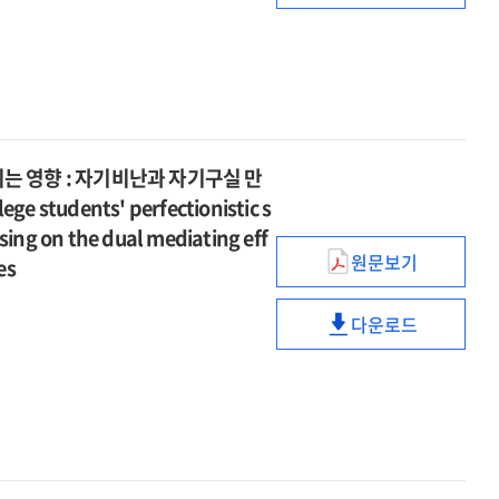
effects
관계
assisted
=
명확성과
toward
of
:
suicide
The
저장행동의
physician-
pet
자기-
in
effects
관계
assisted
loss
물건
the
of
:
suicide
bereavement
융합과
elderly
pet
자기-
in
on
불안정
:
loss
물건
the
prolonged
물건
mediating
 영향 : 자기비난과 자기구실 만
bereavement
융합과
elderly
grief
애착의
role
on
students' perfectionistic s
불안정
:
:
순차적
of
prolonged
물건
sing on the dual mediating eff
mediating
sequential
매개효과
suicidal
grief
원문보기
애착의
role
es
대학생의
mediation
및
ideation
:
순차적
of
완벽주의적
of
외로움의
and
sequential
매개효과
suicidal
다운로드
자기제시
negative
조절된
moderating
대학생의
mediation
및
ideation
성향이
grief
매개효과
effects
완벽주의적
of
외로움의
and
학업지연행동에
cognition
=
of
자기제시
negative
조절된
moderating
미치는
and
Self-
spiritual
성향이
grief
매개효과
effects
영향
intrusive
concept
intelligence
학업지연행동에
cognition
=
of
:
rumination
clarity
and
미치는
and
Self-
spiritual
자기비난과
and
gender
영향
intrusive