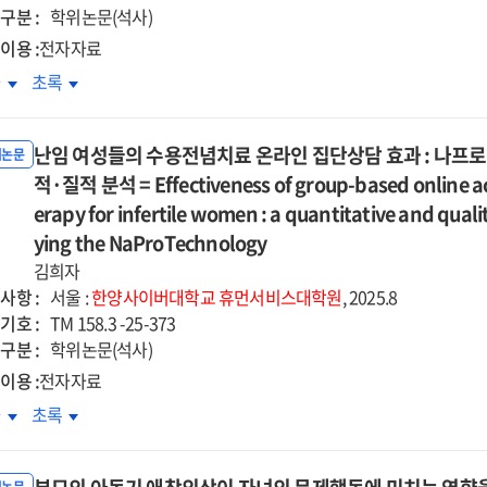
기침묵의
자기침묵의
구분 :
학위논문(석사)
차적
순차적
이용 :
전자자료
개효과
매개효과
e
The
차
초록
=
ationship
relationship
e
The
tween
between
ct
effect
난임 여성들의 수용전념치료 온라인 집단상담 효과 : 나프로
enting
parenting
위논문
of
ss
적·질적 분석 = Effectiveness of group-based online 
stress
ldhood
childhood
d
and
erapy for infertile women : a quantitative and qual
tional
emotional
chological
psychological
ying the NaProTechnology
auma
trauma
wth
growth
김희자
on
:
사항 :
the
서울 :
한양사이버대학교
휴먼서비스대학원
, 2025.8
the
기호 :
ecure
insecure
TM 158.3 -25-373
derated
moderated
구분 :
lt
adult
학위논문(석사)
eration
moderation
achment
attachment
이용 :
전자자료
ct
effect
:
임
난임
차
초록
of
the
성들의
여성들의
titude
gratitude
uential
sequential
용전념치료
수용전념치료
d
and
iating
mediating