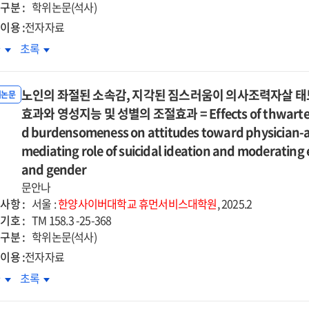
향
영향
구분 :
eptance
acceptance
학위논문(석사)
:
d
and
이용 :
전자자료
모의
부모의
mmitment
commitment
심상담자의
초심상담자의
차
초록
서조절곤란과
정서조절곤란과
rapy
therapy
착외상이
애착외상이
정적
부정적
for
업동맹에
작업동맹에
육행동의
양육행동의
rtile
infertile
노인의 좌절된 소속감, 지각된 짐스러움이 의사조력자살 태도
치는
미치는
위논문
차적
순차적
men
women
향
효과와 영성지능 및 성별의 조절효과 = Effects of thwarted b
영향
개효과
매개효과
:
:
d burdensomeness on attitudes toward physician-assi
=
a
화,
정신화,
mediating role of suicidal ideation and moderating ef
ergenerational
Intergenerational
ntitative
quantitative
자비,
자기자비,
cts
and gender
effects
d
and
감능력의
공감능력의
of
문안나
litative
qualitative
개효과
매개효과
ents'
parents'
사항 :
서울 :
한양사이버대학교
휴먼서비스대학원
, 2025.2
lysis
analysis
=
ldhood
childhood
기호 :
TM 158.3 -25-368
for
e
The
achment
attachment
구분 :
학위논문(석사)
men
women
ct
effect
auma
trauma
lying
applying
이용 :
전자자료
of
on
the
인의
노인의
차
ice
초록
novice
ldren's
children's
roTechnology
NaProTechnology
절된
좌절된
nselors'
counselors'
avioral
behavioral