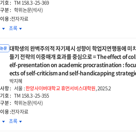
기호 :
d
and
TM 158.3 -25-369
습적
침습적
구분 :
ceived
perceived
학위논문(석사)
추의
반추의
rdensomeness
burdensomeness
이용 :
전자자료
차매개효과
순차매개효과
on
기개념
자기개념
차
초록
=
itudes
attitudes
확성과
명확성과
e
The
ard
toward
장행동의
저장행동의
cts
effects
sician-
physician-
대학생의 완벽주의적 자기제시 성향이 학업지연행동에 미치는
계
관계
위논문
of
isted
assisted
들기 전략의 이중매개 효과를 중심으로 = The effect of college 
:
pet
cide
suicide
-
자기-
elf-presentation on academic procrastination : focu
s
loss
in
건
물건
eavement
ects of self-criticism and self-handicapping strategi
bereavement
the
합과
융합과
on
박지혜
erly
elderly
안정
불안정
longed
prolonged
사항 :
서울 :
한양사이버대학교
휴먼서비스대학원
, 2025.2
:
건
물건
f
grief
기호 :
TM 158.3 -25-355
iating
mediating
착의
애착의
:
구분 :
학위논문(석사)
e
role
차적
순차적
uential
sequential
이용 :
전자자료
of
개효과
매개효과
iation
mediation
cidal
suicidal
학생의
대학생의
차
초록
및
of
ation
ideation
벽주의적
완벽주의적
로움의
외로움의
ative
negative
d
and
기제시
자기제시