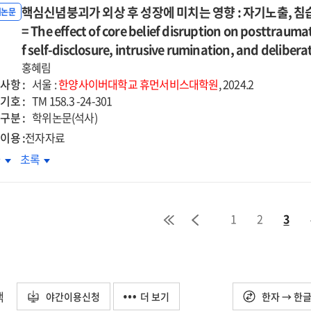
절된
조절된
f
grief
erating
핵심신념붕괴가 외상 후 성장에 미치는 영향 : 자기노출, 침
moderating
향이
성향이
위논문
개효과
매개효과
nition
cognition
cts
effects
업지연행동에
= The effect of core belief disruption on posttrauma
학업지연행동에
=
d
and
of
치는
미치는
f self-disclosure, intrusive rumination, and deliber
-
Self-
rusive
intrusive
itual
spiritual
향
영향
cept
홍혜림
concept
ination
rumination
elligence
intelligence
:
사항 :
ity
clarity
서울 :
한양사이버대학교
휴먼서비스대학원
, 2024.2
d
and
기비난과
자기비난과
기호 :
d
and
TM 158.3 -24-301
der
gender
기구실
자기구실
구분 :
rding
hoarding
학위논문(석사)
들기
만들기
aviors
behaviors
이용 :
전자자료
략의
전략의
:
심신념붕괴가
핵심신념붕괴가
차
초록
중매개
이중매개
the
상
외상
과를
효과를
al
serial
후
심으로
중심으로
derated
moderated
장에
성장에
=
iation
mediation
1
2
3
치는
미치는
e
The
of
향
영향
ct
effect
-
self-
:
of
ect
object
노출,
자기노출,
lege
college
ion,
fusion,
습적
침습적
택
dents'
students'
야간이용신청
더 보기
한자 → 한
ecure
insecure
,
반추,