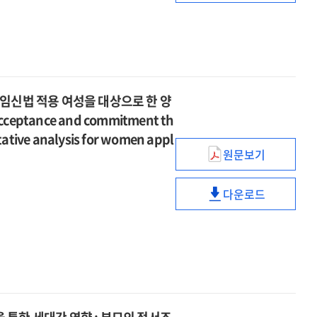
=
parenting
relationship
of
The
stress
between
childhood
effect
and
parenting
emotional
of
psychological
stress
trauma
childhood
growth
and
on
emotional
:
psychological
the
임신법 적용 여성을 대상으로 한 양
trauma
the
growth
insecure
acceptance and commitment th
on
moderated
:
adult
the
itative analysis for women appl
moderation
the
attachment
insecure
원문보기
effect
난임
moderated
:
adult
of
여성들의
moderation
the
attachment
gratitude
다운로드
수용전념치료
effect
sequential
난임
:
and
온라인
of
mediating
여성들의
the
resilience
집단상담
gratitude
effect
수용전념치료
sequential
=
효과
and
of
온라인
mediating
발달장애
:
resilience
rejection
집단상담
effect
아동
나프로임신법
=
sensitivity
효과
of
어머니의
적용
발달장애
and
:
rejection
양육
여성을
아동