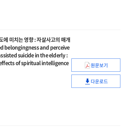
미치는
women
부정적
애착외상이
for
매개효과
영향
:
양육행동의
작업동맹에
infertile
=
:
a
순차적
미치는
women
Intergeneratio
정신화,
quantitative
매개효과
영향
:
effects
자기자비,
and
=
:
a
of
공감능력의
qualitative
Intergeneratio
정신화,
quantitative
에 미치는 영향 : 자살사고의 매개
parents'
매개효과
analysis
effects
자기자비,
and
elongingness and perceive
childhood
=
for
of
공감능력의
qualitative
sted suicide in the elderly :
attachment
The
women
parents'
매개효과
analysis
trauma
fects of spiritual intelligence
effect
applying
childhood
원문보기
=
for
노인의
on
of
the
attachment
The
women
좌절된
children's
novice
NaProTechnol
trauma
effect
applying
다운로드
소속감,
behavioral
counselors'
노인의
on
of
the
지각된
problems
attachment
좌절된
children's
novice
NaProTechnol
짐스러움이
:
trauma
소속감,
behavioral
counselors'
의사조력자살
the
on
지각된
problems
attachment
태도에
sequential
working
짐스러움이
:
trauma
미치는
mediating
alliance
의사조력자살
the
on
영향
role
:
태도에
sequential
working