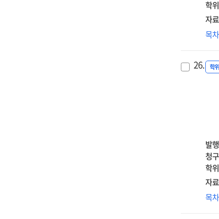
영
학위
acc
:
an
자료
부
co
초
목
정
the
애
부
for
작
양
infe
26.
미
학
순
wo
영
매
:
:
=
a
정신
Int
qua
자기
effe
an
공
of
qua
매
par
발행
ana
=
chi
청구
for
Th
att
학위
wo
effe
tr
app
자료
of
on
the
노
목
nov
chi
NaP
좌
cou
beh