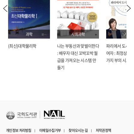
과학
사회과학
기술
(최신)대학물리학
나는 부동산과 맞벌이한다
파리에서 도시락
: 배우자 대신 꼬박꼬박 월
여자 : 최정상으로
급을 가져오는 시스템 만
가지 부의 시크릿
들기
개인정보 처리방침
이메일수집거부
찾아오시는 길
저작권정책