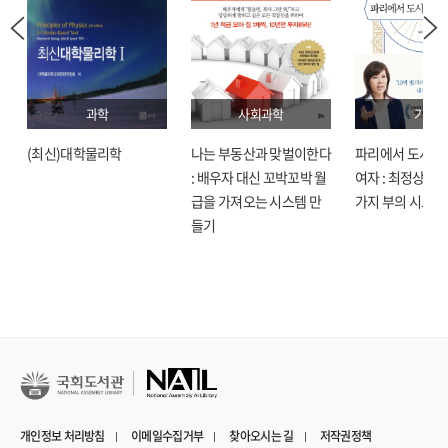
과학
사회과학
기술
(최신)대학물리학
나는 부동산과 맞벌이한다
파리에서 도시락
: 배우자 대신 꼬박꼬박 월
여자 : 최정상으로
급을 가져오는 시스템 만
가지 부의 시크릿
들기
개인정보 처리방침
이메일수집거부
찾아오시는 길
저작권정책