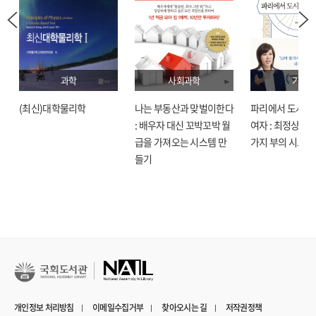
과학
사회과학
기술
(최신)대학물리학
나는 부동산과 맞벌이한다
파리에서 도시락
: 배우자 대신 꼬박꼬박 월
여자 : 최정상으로
급을 가져오는 시스템 만
가지 부의 시크릿
들기
개인정보 처리방침
이메일수집거부
찾아오시는 길
저작권정책