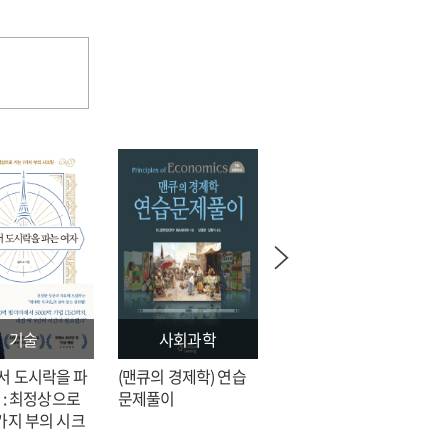
기술
사회과학
문학
서 도시락을 파
(맨큐의 경제학) 연습
전지적 독자 시점 = 싱
 : 최정상으로
문제풀이
숑 장편소설
가지 부의 시크