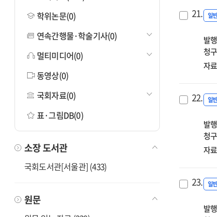
21.
학위논문(0)
일
연속간행물·학술기사(0)
발행
청구
멀티미디어(0)
자료
동영상(0)
국회자료(0)
22.
일
표·그림DB(0)
발행
청구
소장 도서관
자료
국회도서관[서울관] (433)
23.
일
원문
발행