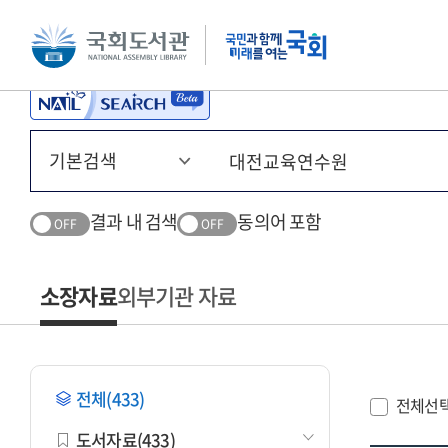
본문 바로가기
주메뉴 바로가기
결과 내 검색
동의어 포함
OFF
OFF
소장자료
외부기관 자료
전체(433)
전체선
도서자료(433)