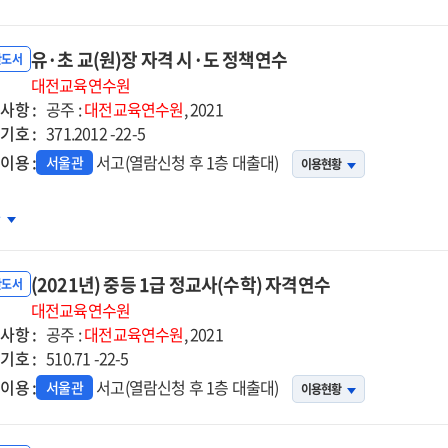
등
장
유·초 교(원)장 자격 시·도 정책연수
더십
반도서
정
대전교육연수원
사항 :
공주 :
대전교육연수원
, 2021
기호 :
371.2012 -22-5
이용 :
서고(열람신청 후 1층 대출대)
서울관
이용현황
차
(2021년) 중등 1급 정교사(수학) 자격연수
반도서
대전교육연수원
사항 :
공주 :
대전교육연수원
, 2021
기호 :
격
510.71 -22-5
이용 :
서고(열람신청 후 1층 대출대)
서울관
이용현황