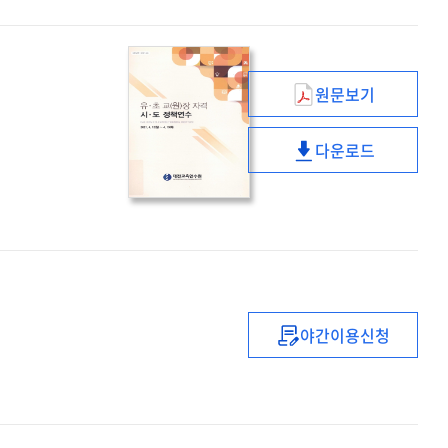
리더십
과정
원문보기
유
·
다운로드
초
유
교
·
(원)
초
장
교
자격
(원)
시
장
·
자격
도
시
야간이용신청
정책연수
(2021년)
·
중등
도
1급
정책연수
정교사
(수학)