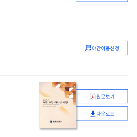
중등
복직
(예정)
교사
직무연수
(2기)
야간이용신청
선율로
하나되는
음악실기
직무연수
원문보기
(2021년)
초등
다운로드
교장
(2021년)
리더십
초등
과정
교장