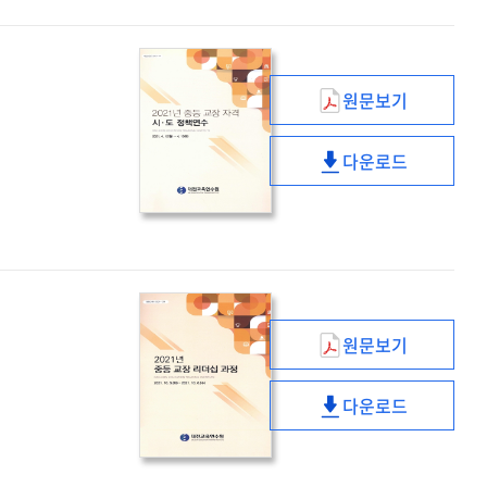
리더십
과정
원문보기
(2021년)
중등
다운로드
교장
(2021년)
자격
중등
시
교장
·
자격
도
시
정책연수
·
도
원문보기
정책연수
(2021년)
중등
다운로드
교장
(2021년)
리더십
중등
과정
교장