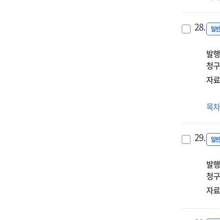
중
교
28.
리
일
과
발행
청구
자료
유
목
·
초
29.
교
일
(원)
발행
장
청구
자
시
자료
·
도