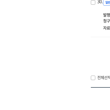
30.
정
일
발행
청구
자료
전체선