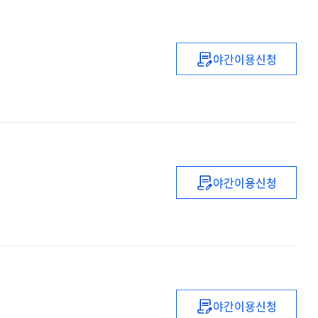
야간이용신청
(2022년)
유
·
초등
복직
(예정)
교사
야간이용신청
직무연수
(2022년)
(2기)
중등
1급
정교사
(수학)
자격연수
야간이용신청
(2022)