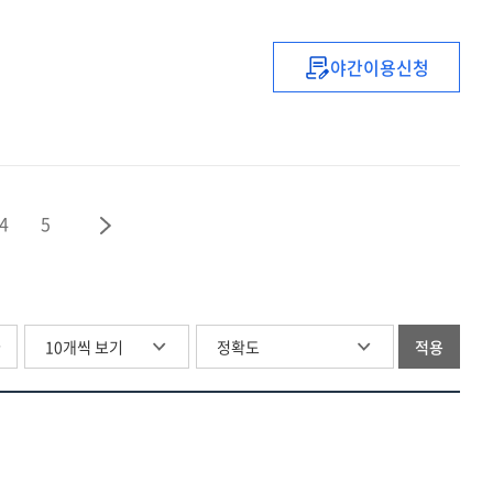
자격연수
야간이용신청
(2021)
중등
복직
(예정)
교사
직무연수
4
5
(1기)
글
적용