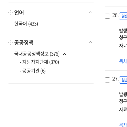
초
교
언어
26.
리
일
한국어 (433)
과
발행
청구
공공정책
자료
국내공공정책정보 (376)
(20
목
- 지방자치단체 (370)
중
- 공공기관 (6)
교
27.
자
일
시
발행
·
청구
도
정
자료
(20
목