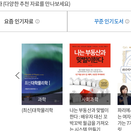
가
(다양한 추천 자료를 만나보세요)
요즘 인기자료
꾸준 인기도서
과학
사회과학
: 김호
(최신)대학물리학
나는 부동산과 맞벌이
파리에
한다 : 배우자 대신 꼬
는 여자
박꼬박 월급을 가져오
가는 7
는 시스템 만들기
릿