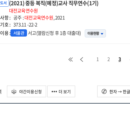
책연수
(2021) 중등 복직(예정)교사 직무연수(1기)
반도서
대전교육연수원
사항 :
공주 :
대전교육연수원
, 2021
기호 :
373.11 -22-2
이용 :
서고(열람신청 후 1층 대출대)
서울관
이용현황
1
2
3
택
야간이용신청
더 보기
한자 → 한