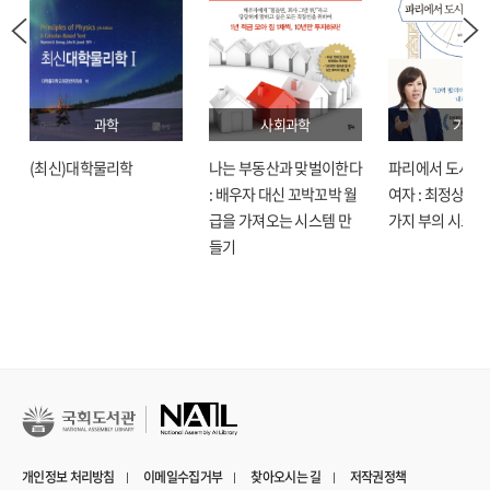
과학
사회과학
기술
(최신)대학물리학
나는 부동산과 맞벌이한다
파리에서 도시락
: 배우자 대신 꼬박꼬박 월
여자 : 최정상으로
급을 가져오는 시스템 만
가지 부의 시크릿
들기
개인정보 처리방침
이메일수집거부
찾아오시는 길
저작권정책