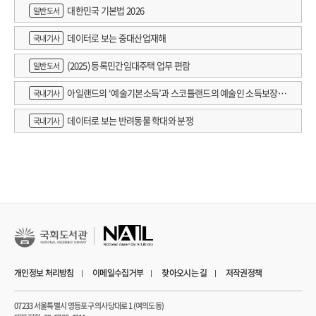
대한민국 기본법 2026
일반도서
데이터로 보는 중대산업재해
국내기사
(2025) 등록민간임대주택 업무 편람
일반도서
아일랜드의 ‘예술기본소득’과 스코틀랜드의 예술인 소득보장정
국내기사
책 논의
데이터로 보는 반려동물 학대와 분쟁
국내기사
개인정보 처리방침
이메일수집거부
찾아오시는 길
저작권정책
07233 서울특별시 영등포구 의사당대로 1 (여의도동)