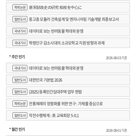
唐宋財政史の硏究 租稅を中心に
학위논문
중고층 모듈러 건축설계 및 엔지니어링 기술개발 최종보고서
일반도서
데이터로 보는 반려동물 학대와 분쟁
국내기사
학령인구 감소시대의 소규모학교 지원 방향과 과제
국내기사
* 주간 인기
2026-08-03 기준
데이터로 보는 반려동물 학대와 분쟁
국내기사
대한민국 기본법 2026
일반도서
(2025) 등록민간임대주택 업무 편람
일반도서
전통제례의 정형화를 위한 연구 : 가제를 중심으로
학위논문
작전수행체계 : 美 교육회장 5-0.1
일반도서
* 월간 인기
2026-08-01 기준