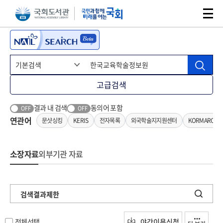
본문 바로가기
주메뉴 바로가기
고급검색
결과 내 검색
동의어 포함
OFF
OFF
연관어
문샷싱킹
KERIS
전자목록
외국학술지지원센터
KORMARC기
소장자료
외부기관 자료
검색결과제한
전체선택
야간이용신청