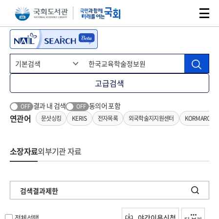
본문 바로가기
주메뉴 바로가기
고급검색
결과 내 검색
동의어 포함
OFF
OFF
연관어
문샷싱킹
KERIS
전자목록
외국학술지지원센터
KORMARC기
소장자료
외부기관 자료
검색결과제한
전체선택
야간이용신청