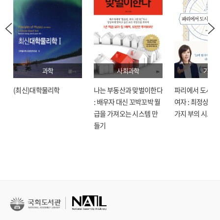
과학
사회과학
기술
(최신)대학물리학
나는 부동산과 맞벌이한다
파리에서 도시락
: 배우자 대신 꼬박꼬박 월
여자 : 최정상으로
급을 가져오는 시스템 만
가지 부의 시크릿
들기