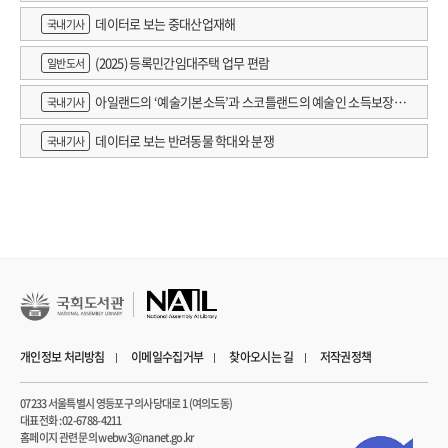
데이터로 보는 중대산업재해
국내기사
(2025) 등록민간임대주택 업무 편람
일반도서
아일랜드의 ‘예술기본소득’과 스코틀랜드의 예술인 소득보장정
국내기사
책 논의
데이터로 보는 반려동물 학대와 분쟁
국내기사
개인정보 처리방침
이메일수집거부
찾아오시는 길
저작권정책
07233 서울특별시 영등포구 의사당대로 1 (여의도동)
대표전화 : 02-6788-4211
홈페이지 관련 문의 webw3@nanet.go.kr