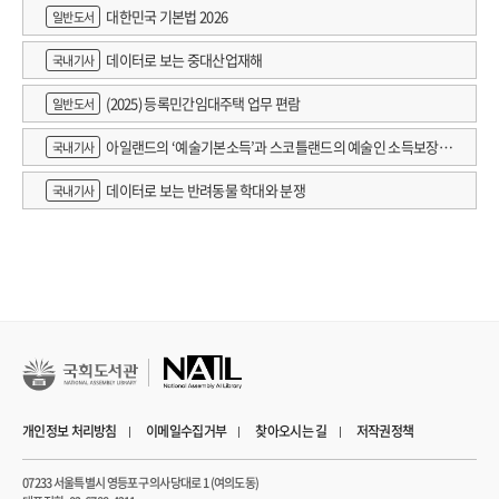
대한민국 기본법 2026
일반도서
데이터로 보는 중대산업재해
국내기사
(2025) 등록민간임대주택 업무 편람
일반도서
아일랜드의 ‘예술기본소득’과 스코틀랜드의 예술인 소득보장정
국내기사
책 논의
데이터로 보는 반려동물 학대와 분쟁
국내기사
개인정보 처리방침
이메일수집거부
찾아오시는 길
저작권정책
07233 서울특별시 영등포구 의사당대로 1 (여의도동)