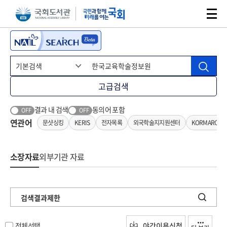
본문 바로가기
주메뉴 바로가기
고급검색
결과 내 검색
동의어 포함
OFF
OFF
연관어
문샷싱킹
KERIS
전자목록
외국학술지지원센터
KORMARC기
소장자료
외부기관 자료
검색결과제한
전체선택
야간이용신청