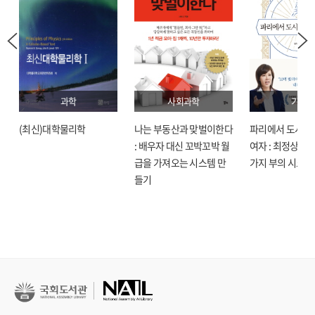
과학
사회과학
기술
(최신)대학물리학
나는 부동산과 맞벌이한다
파리에서 도시락
: 배우자 대신 꼬박꼬박 월
여자 : 최정상으로
급을 가져오는 시스템 만
가지 부의 시크릿
들기