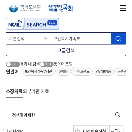
본문 바로가기
주메뉴 바로가기
고급검색
결과 내 검색
동의어 포함
OFF
OFF
연관어
보건복지가족부장관
전재희
무연고분묘
건강보험증
공중위생
소장자료
외부기관 자료
검색결과제한
전체선택
야간이용신청