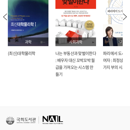
과학
사회과학
기술
(최신)대학물리학
나는 부동산과 맞벌이한다
파리에서 도시락
: 배우자 대신 꼬박꼬박 월
여자 : 최정상으로
급을 가져오는 시스템 만
가지 부의 시크릿
들기