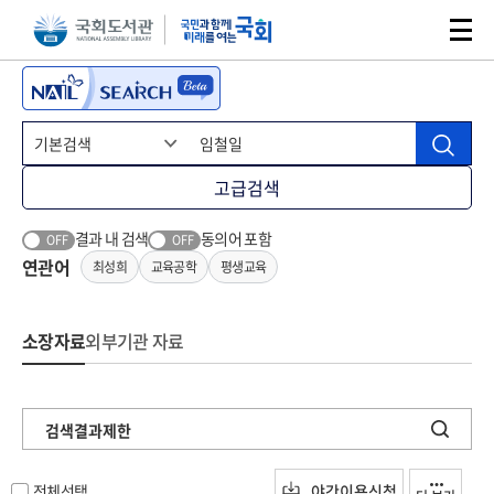
본문 바로가기
주메뉴 바로가기
고급검색
결과 내 검색
동의어 포함
OFF
OFF
연관어
최성희
교육공학
평생교육
소장자료
외부기관 자료
검색결과제한
전체선택
야간이용신청