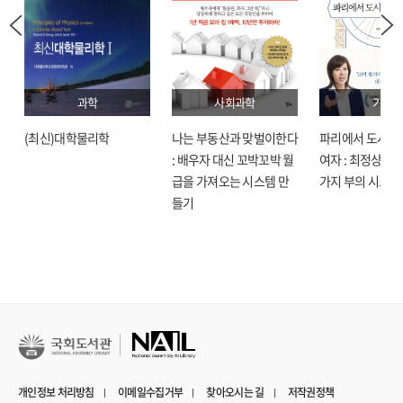
과학
사회과학
기술
(최신)대학물리학
나는 부동산과 맞벌이한다
파리에서 도시락
: 배우자 대신 꼬박꼬박 월
여자 : 최정상으로
급을 가져오는 시스템 만
가지 부의 시크릿
들기
개인정보 처리방침
이메일수집거부
찾아오시는 길
저작권정책