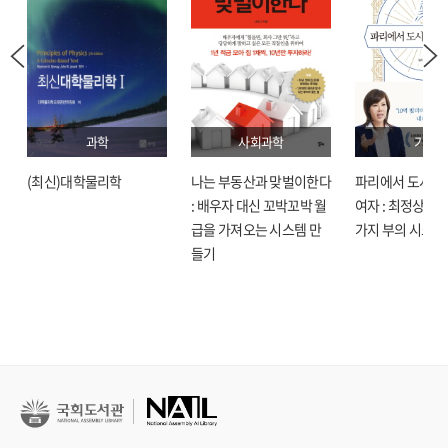
과학
사회과학
기술
(최신)대학물리학
나는 부동산과 맞벌이한다
파리에서 도시락
: 배우자 대신 꼬박꼬박 월
여자 : 최정상으로
급을 가져오는 시스템 만
가지 부의 시크릿
들기