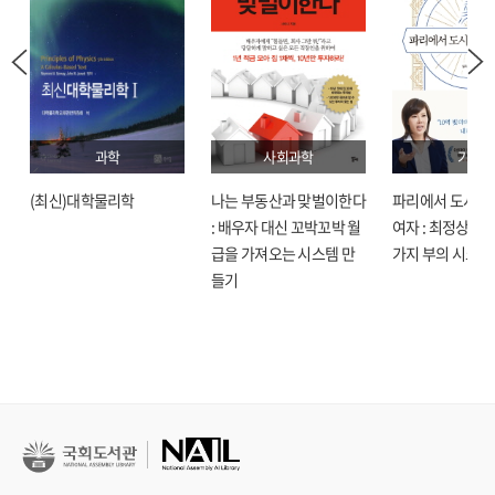
과학
사회과학
기술
(최신)대학물리학
나는 부동산과 맞벌이한다
파리에서 도시락
: 배우자 대신 꼬박꼬박 월
여자 : 최정상으로
급을 가져오는 시스템 만
가지 부의 시크릿
들기