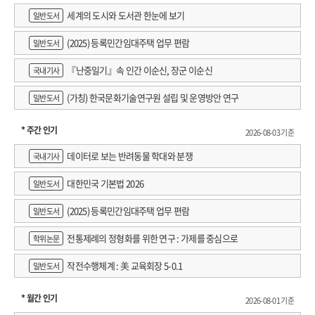
세계의 도시와 도서관 한눈에 보기
일반도서
(2025) 등록민간임대주택 업무 편람
일반도서
『난중일기』속 인간 이순신, 장군 이순신
국내기사
(가칭) 한국문화기술연구원 설립 및 운영방안 연구
일반도서
* 주간 인기
2026-08-03 기준
데이터로 보는 반려동물 학대와 분쟁
국내기사
대한민국 기본법 2026
일반도서
(2025) 등록민간임대주택 업무 편람
일반도서
전통제례의 정형화를 위한 연구 : 가제를 중심으로
학위논문
작전수행체계 : 美 교육회장 5-0.1
일반도서
* 월간 인기
2026-08-01 기준