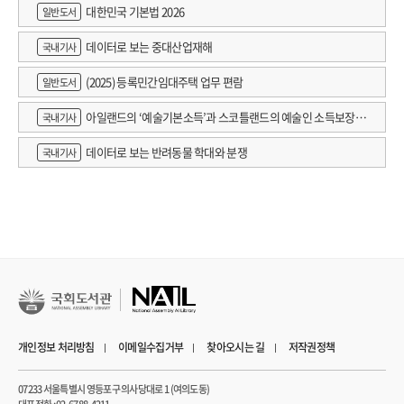
대한민국 기본법 2026
일반도서
데이터로 보는 중대산업재해
국내기사
(2025) 등록민간임대주택 업무 편람
일반도서
아일랜드의 ‘예술기본소득’과 스코틀랜드의 예술인 소득보장정
국내기사
책 논의
데이터로 보는 반려동물 학대와 분쟁
국내기사
개인정보 처리방침
이메일수집거부
찾아오시는 길
저작권정책
07233 서울특별시 영등포구 의사당대로 1 (여의도동)