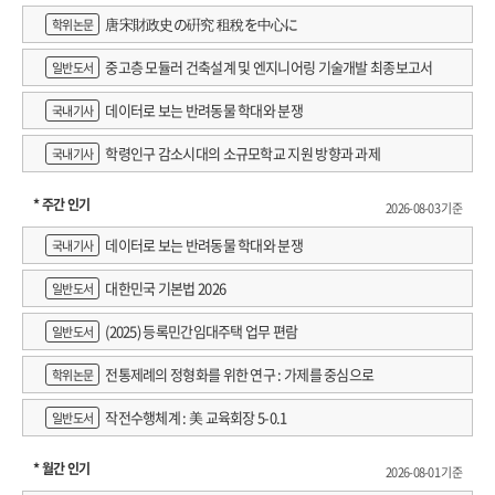
唐宋財政史の硏究 租稅を中心に
학위논문
중고층 모듈러 건축설계 및 엔지니어링 기술개발 최종보고서
일반도서
데이터로 보는 반려동물 학대와 분쟁
국내기사
학령인구 감소시대의 소규모학교 지원 방향과 과제
국내기사
* 주간 인기
2026-08-03 기준
데이터로 보는 반려동물 학대와 분쟁
국내기사
대한민국 기본법 2026
일반도서
(2025) 등록민간임대주택 업무 편람
일반도서
전통제례의 정형화를 위한 연구 : 가제를 중심으로
학위논문
작전수행체계 : 美 교육회장 5-0.1
일반도서
* 월간 인기
2026-08-01 기준