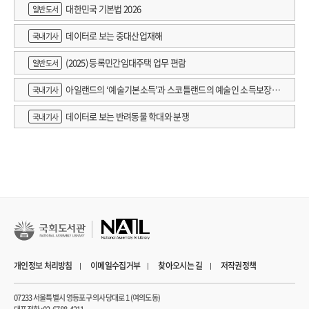
대한민국 기본법 2026
일반도서
데이터로 보는 중대산업재해
국내기사
(2025) 등록민간임대주택 업무 편람
일반도서
아일랜드의 ‘예술기본소득’과 스코틀랜드의 예술인 소득보장정
국내기사
책 논의
데이터로 보는 반려동물 학대와 분쟁
국내기사
개인정보 처리방침
이메일수집거부
찾아오시는 길
저작권정책
07233 서울특별시 영등포구 의사당대로 1 (여의도동)