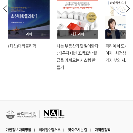
과학
사회과학
기술
(최신)대학물리학
나는 부동산과 맞벌이한다
파리에서 도시락
: 배우자 대신 꼬박꼬박 월
여자 : 최정상으로
급을 가져오는 시스템 만
가지 부의 시크릿
들기
개인정보 처리방침
이메일수집거부
찾아오시는 길
저작권정책