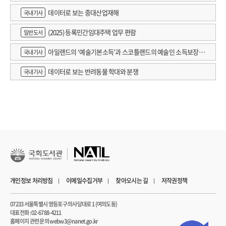
데이터로 보는 중대산업재해
국내기사
(2025) 등록민간임대주택 업무 편람
일반도서
아일랜드의 ‘예술기본소득’과 스코틀랜드의 예술인 소득보장정
국내기사
책 논의
데이터로 보는 반려동물 학대와 분쟁
국내기사
개인정보 처리방침
이메일수집거부
찾아오시는 길
저작권정책
07233 서울특별시 영등포구 의사당대로 1 (여의도동)
대표전화 : 02-6788-4211
홈페이지 관련 문의 webw3@nanet.go.kr