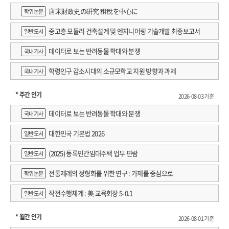
唐宋財政史の硏究 租稅を中心に
학위논문
중고층 모듈러 건축설계 및 엔지니어링 기술개발 최종보고서
일반도서
데이터로 보는 반려동물 학대와 분쟁
국내기사
학령인구 감소시대의 소규모학교 지원 방향과 과제
국내기사
* 주간 인기
2026-08-03 기준
데이터로 보는 반려동물 학대와 분쟁
국내기사
대한민국 기본법 2026
일반도서
(2025) 등록민간임대주택 업무 편람
일반도서
전통제례의 정형화를 위한 연구 : 가제를 중심으로
학위논문
작전수행체계 : 美 교육회장 5-0.1
일반도서
* 월간 인기
2026-08-01 기준