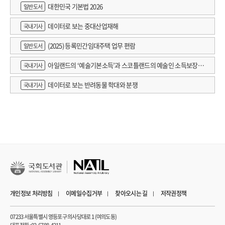
대한민국 기본법 2026
일반도서
데이터로 보는 중대산업재해
국내기사
(2025) 등록민간임대주택 업무 편람
일반도서
아일랜드의 ‘예술기본소득’과 스코틀랜드의 예술인 소득보장정
국내기사
책 논의
데이터로 보는 반려동물 학대와 분쟁
국내기사
개인정보 처리방침
이메일수집거부
찾아오시는 길
저작권정책
07233 서울특별시 영등포구 의사당대로 1 (여의도동)