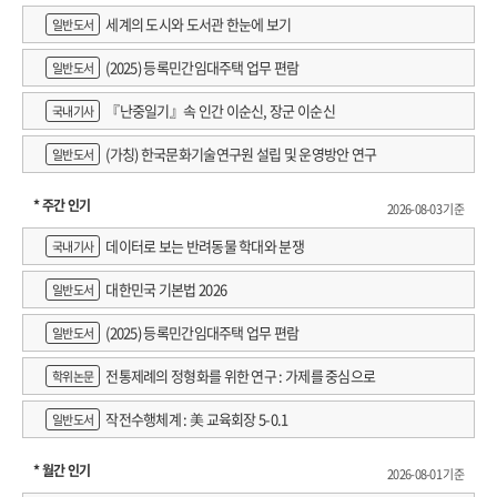
세계의 도시와 도서관 한눈에 보기
일반도서
(2025) 등록민간임대주택 업무 편람
일반도서
『난중일기』속 인간 이순신, 장군 이순신
국내기사
(가칭) 한국문화기술연구원 설립 및 운영방안 연구
일반도서
* 주간 인기
2026-08-03 기준
데이터로 보는 반려동물 학대와 분쟁
국내기사
대한민국 기본법 2026
일반도서
(2025) 등록민간임대주택 업무 편람
일반도서
전통제례의 정형화를 위한 연구 : 가제를 중심으로
학위논문
작전수행체계 : 美 교육회장 5-0.1
일반도서
* 월간 인기
2026-08-01 기준