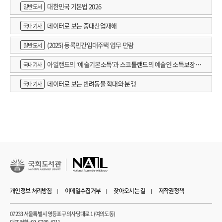
대한민국 기본법 2026
일반도서
데이터로 보는 중대산업재해
국내기사
(2025) 등록민간임대주택 업무 편람
일반도서
아일랜드의 ‘예술기본소득’과 스코틀랜드의 예술인 소득보장정
국내기사
책 논의
데이터로 보는 반려동물 학대와 분쟁
국내기사
개인정보 처리방침
이메일수집거부
찾아오시는 길
저작권정책
07233 서울특별시 영등포구 의사당대로 1 (여의도동)