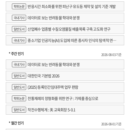
반응시간 최소화를 위한 피난구 유도등 제작 및 설치 기준 개발
학위논문
데이터로 보는 반려동물 학대와 분쟁
국내기사
산업폐수 업종별 수질오염물질 배출목록 구축 고도화 연구
일반도서
중소기업 인공지능(AI) 도입에 따른 종사자 인식의 탐색적 연구 :
국내기사
창원시 제조AI 프로그램 참가기업을 중심으로
* 주간 인기
2026-08-03 기준
데이터로 보는 반려동물 학대와 분쟁
국내기사
대한민국 기본법 2026
일반도서
(2025) 등록민간임대주택 업무 편람
일반도서
전통제례의 정형화를 위한 연구 : 가제를 중심으로
학위논문
작전수행체계 : 美 교육회장 5-0.1
일반도서
* 월간 인기
2026-08-01 기준