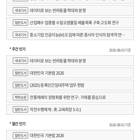
데이터로 보는 반려동물 학대와 분쟁
국내기사
산업폐수 업종별 수질오염물질 배출목록 구축 고도화 연구
일반도서
중소기업 인공지능(AI) 도입에 따른 종사자 인식의 탐색적 연구 :
국내기사
창원시 제조AI 프로그램 참가기업을 중심으로
* 주간 인기
2026-08-03 기준
데이터로 보는 반려동물 학대와 분쟁
국내기사
대한민국 기본법 2026
일반도서
(2025) 등록민간임대주택 업무 편람
일반도서
전통제례의 정형화를 위한 연구 : 가제를 중심으로
학위논문
작전수행체계 : 美 교육회장 5-0.1
일반도서
* 월간 인기
2026-08-01 기준
대한민국 기본법 2026
일반도서