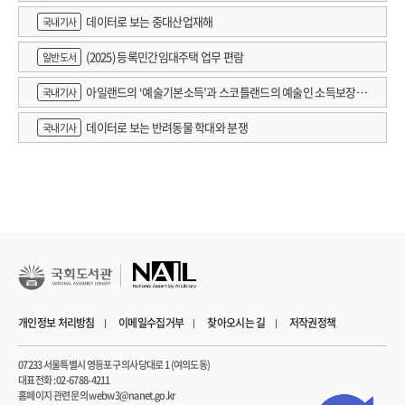
데이터로 보는 중대산업재해
국내기사
(2025) 등록민간임대주택 업무 편람
일반도서
아일랜드의 ‘예술기본소득’과 스코틀랜드의 예술인 소득보장정
국내기사
책 논의
데이터로 보는 반려동물 학대와 분쟁
국내기사
개인정보 처리방침
이메일수집거부
찾아오시는 길
저작권정책
07233 서울특별시 영등포구 의사당대로 1 (여의도동)
대표전화 : 02-6788-4211
홈페이지 관련 문의 webw3@nanet.go.kr