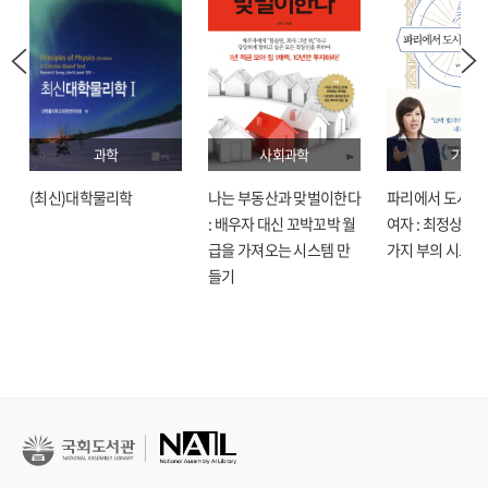
과학
사회과학
기술
(최신)대학물리학
나는 부동산과 맞벌이한다
파리에서 도시락
: 배우자 대신 꼬박꼬박 월
여자 : 최정상으로
급을 가져오는 시스템 만
가지 부의 시크릿
들기