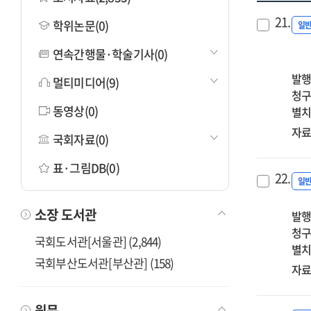
21.
학위논문(0)
일
연속간행물·학술기사(0)
발행
멀티미디어(9)
청구
동영상(0)
별치
자료
국회자료(0)
표·그림DB(0)
22.
일
소장 도서관
발행
청구
국회도서관[서울관] (2,844)
별치
국회부산도서관[부산관] (158)
자료
원문