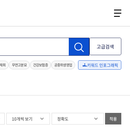
고급검색
키워드 인포그래픽
재희
무연고분묘
건강보험증
공중위생영업
글
적용