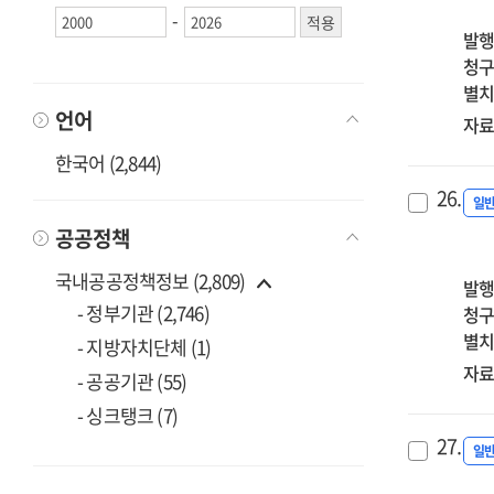
-
발행
청구
별치
언어
자료
한국어 (2,844)
26.
일
공공정책
국내공공정책정보 (2,809)
발행
- 정부기관 (2,746)
청구
별치
- 지방자치단체 (1)
자료
- 공공기관 (55)
- 싱크탱크 (7)
27.
일