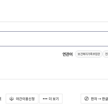
연관어
보건복지가족부장관
전
택
야간이용신청
더 보기
한자 → 한