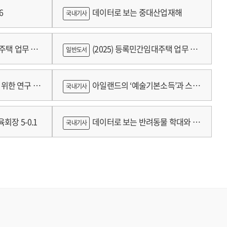
6
데이터로 보는 중대산업재해
국내기사
대주택 업무 편
(2025) 등록민간임대주택 업무 편
일반도서
람
위한 연구 :
아일랜드의 ‘예술기본소득’과 스코
국내기사
틀랜드의 예술인 소득보장정책 논의
회장 5-0.1
데이터로 보는 반려동물 학대와 분
국내기사
쟁