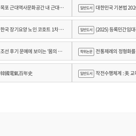
쟁
목포 근대역사문화공간 내 근대건
대한민국 기본법 202
일반도서
 기록화보고서
한국 장기요양 노인 코호트 1차 추
(2025) 등록민간임
일반도서
 2024년 건강보험연구원 정규연구
람
조선 후기 문예에 보이는 '몸의 욕
전통제례의 정형화를 
학위논문
 양상 연구
가제를 중심으로
韓國電氣百年史
작전수행체계 : 美 교육
일반도서