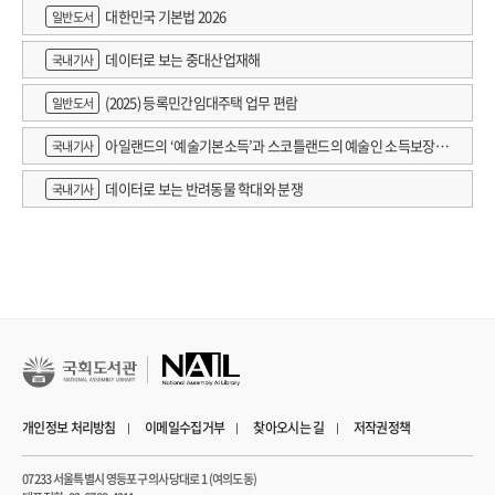
대한민국 기본법 2026
일반도서
데이터로 보는 중대산업재해
국내기사
(2025) 등록민간임대주택 업무 편람
일반도서
아일랜드의 ‘예술기본소득’과 스코틀랜드의 예술인 소득보장정
국내기사
책 논의
데이터로 보는 반려동물 학대와 분쟁
국내기사
개인정보 처리방침
이메일수집거부
찾아오시는 길
저작권정책
07233 서울특별시 영등포구 의사당대로 1 (여의도동)