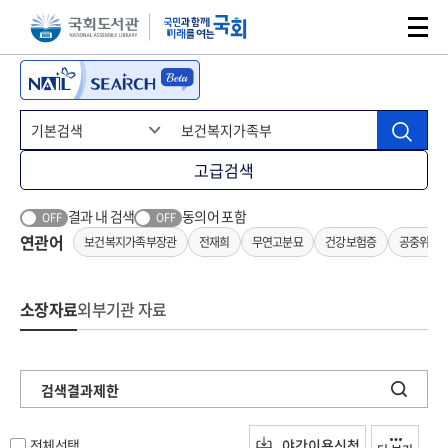
본문 바로가기
주메뉴 바로가기
고급검색
결과 내 검색
동의어 포함
OFF
OFF
연관어
보건복지가족부장관
전재희
무연고분묘
건강보험증
공중위생
소장자료
외부기관 자료
검색결과제한
전체선택
야간이용신청