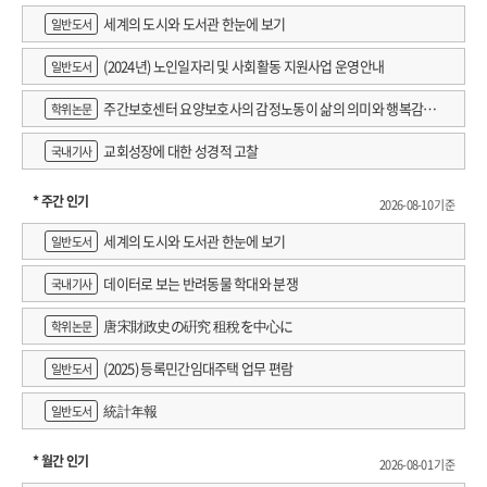
세계의 도시와 도서관 한눈에 보기
일반도서
(2024년) 노인일자리 및 사회활동 지원사업 운영안내
일반도서
주간보호센터 요양보호사의 감정노동이 삶의 의미와 행복감에
학위논문
미치는 영향 : 직무스트레스의 매개효과 검증
교회성장에 대한 성경적 고찰
국내기사
* 주간 인기
2026-08-10 기준
세계의 도시와 도서관 한눈에 보기
일반도서
데이터로 보는 반려동물 학대와 분쟁
국내기사
唐宋財政史の硏究 租稅を中心に
학위논문
(2025) 등록민간임대주택 업무 편람
일반도서
統計年報
일반도서
* 월간 인기
2026-08-01 기준