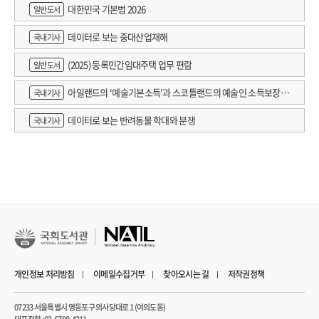
대한민국 기본법 2026
일반도서
데이터로 보는 중대산업재해
국내기사
(2025) 등록민간임대주택 업무 편람
일반도서
아일랜드의 ‘예술기본소득’과 스코틀랜드의 예술인 소득보장정
국내기사
책 논의
데이터로 보는 반려동물 학대와 분쟁
국내기사
개인정보 처리방침
이메일수집거부
찾아오시는 길
저작권정책
07233 서울특별시 영등포구 의사당대로 1 (여의도동)