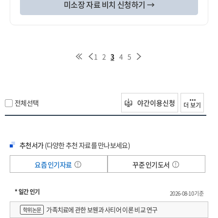
미소장 자료 비치 신청하기 →
1
2
3
4
5
전체선택
야간이용신청
더 보기
추천서가
(다양한 추천 자료를 만나보세요)
요즘 인기자료
꾸준 인기도서
* 일간 인기
2026-08-10 기준
가족치료에 관한 보웬과 사티어 이론 비교 연구
학위논문