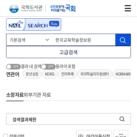
본문 바로가기
주메뉴 바로가기
고급검색
결과 내 검색
동의어 포함
OFF
OFF
연관어
문샷싱킹
KERIS
전자목록
외국학술지지원센터
KORMARC기
소장자료
외부기관 자료
검색결과제한
전체선택
야간이용신청