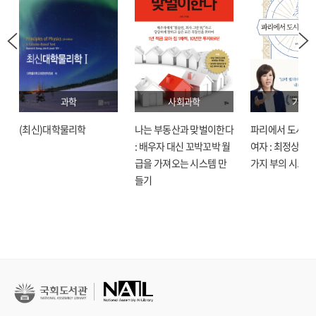
과학
사회과학
기술
(최신)대학물리학
나는 부동산과 맞벌이한다
파리에서 도시락
: 배우자 대신 꼬박꼬박 월
여자 : 최정상으로
급을 가져오는 시스템 만
가지 부의 시크릿
들기