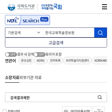
본문 바로가기
주메뉴 바로가기
고급검색
결과 내 검색
동의어 포함
OFF
OFF
연관어
문샷싱킹
KERIS
전자목록
외국학술지지원센터
KORMARC기
소장자료
외부기관 자료
검색결과제한
전체선택
야간이용신청