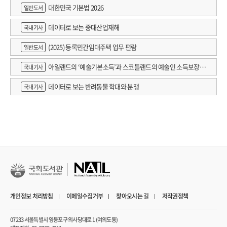
대한민국 기본법 2026
일반도서
데이터로 보는 중대산업재해
국내기사
(2025) 등록민간임대주택 업무 편람
일반도서
아일랜드의 ‘예술기본소득’과 스코틀랜드의 예술인 소득보장정
국내기사
책 논의
데이터로 보는 반려동물 학대와 분쟁
국내기사
개인정보 처리방침
이메일수집거부
찾아오시는 길
저작권정책
07233 서울특별시 영등포구 의사당대로 1 (여의도동)