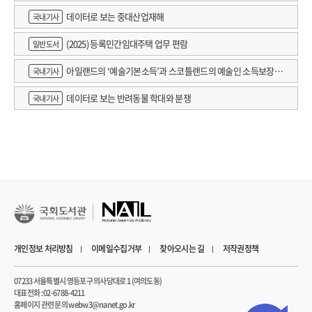
데이터로 보는 중대산업재해
국내기사
(2025) 등록민간임대주택 업무 편람
일반도서
아일랜드의 ‘예술기본소득’과 스코틀랜드의 예술인 소득보장정
국내기사
책 논의
데이터로 보는 반려동물 학대와 분쟁
국내기사
개인정보 처리방침
이메일수집거부
찾아오시는 길
저작권정책
07233 서울특별시 영등포구 의사당대로 1 (여의도동)
대표전화 : 02-6788-4211
홈페이지 관련 문의 webw3@nanet.go.kr