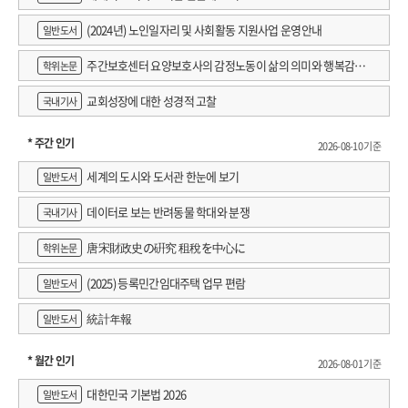
(2024년) 노인일자리 및 사회활동 지원사업 운영안내
일반도서
주간보호센터 요양보호사의 감정노동이 삶의 의미와 행복감에
학위논문
미치는 영향 : 직무스트레스의 매개효과 검증
교회성장에 대한 성경적 고찰
국내기사
* 주간 인기
2026-08-10 기준
세계의 도시와 도서관 한눈에 보기
일반도서
데이터로 보는 반려동물 학대와 분쟁
국내기사
唐宋財政史の硏究 租稅を中心に
학위논문
(2025) 등록민간임대주택 업무 편람
일반도서
統計年報
일반도서
* 월간 인기
2026-08-01 기준
대한민국 기본법 2026
일반도서