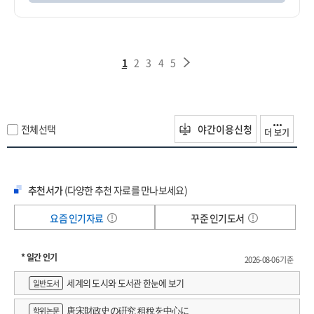
1
2
3
4
5
전체선택
야간이용신청
더 보기
추천서가
(다양한 추천 자료를 만나보세요)
요즘 인기자료
꾸준 인기도서
* 일간 인기
2026-08-06 기준
세계의 도시와 도서관 한눈에 보기
일반도서
唐宋財政史の硏究 租稅を中心に
학위논문