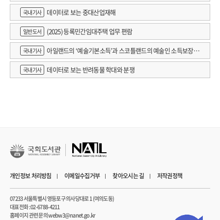
데이터로 보는 중대산업재해
국내기사
(2025) 등록민간임대주택 업무 편람
일반도서
아일랜드의 ‘예술기본소득’과 스코틀랜드의 예술인 소득보장정
국내기사
책 논의
데이터로 보는 반려동물 학대와 분쟁
국내기사
개인정보 처리방침
이메일수집거부
찾아오시는 길
저작권정책
07233 서울특별시 영등포구 의사당대로 1 (여의도동)
대표전화 : 02-6788-4211
홈페이지 관련 문의 webw3@nanet.go.kr