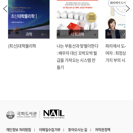
과학
사회과학
기술
(최신)대학물리학
나는 부동산과 맞벌이한다
파리에서 도시락
: 배우자 대신 꼬박꼬박 월
여자 : 최정상으로
급을 가져오는 시스템 만
가지 부의 시크릿
들기
개인정보 처리방침
이메일수집거부
찾아오시는 길
저작권정책