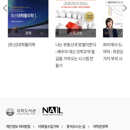
과학
사회과학
기술
(최신)대학물리학
나는 부동산과 맞벌이한다
파리에서 도시락
: 배우자 대신 꼬박꼬박 월
여자 : 최정상으로
급을 가져오는 시스템 만
가지 부의 시크릿
들기
개인정보 처리방침
이메일수집거부
찾아오시는 길
저작권정책