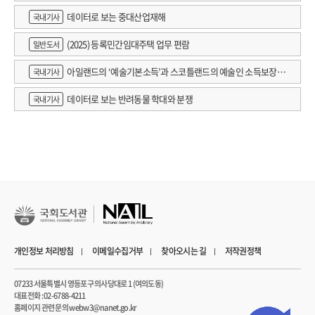
데이터로 보는 중대산업재해
국내기사
(2025) 등록민간임대주택 업무 편람
일반도서
아일랜드의 ‘예술기본소득’과 스코틀랜드의 예술인 소득보장정
국내기사
책 논의
데이터로 보는 반려동물 학대와 분쟁
국내기사
개인정보 처리방침
이메일수집거부
찾아오시는 길
저작권정책
07233 서울특별시 영등포구 의사당대로 1 (여의도동)
대표전화 : 02-6788-4211
홈페이지 관련 문의 webw3@nanet.go.kr