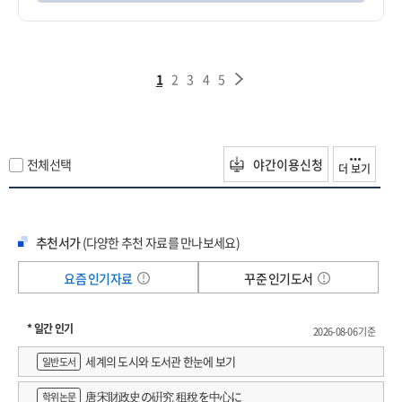
1
2
3
4
5
전체선택
야간이용신청
더 보기
추천서가
(다양한 추천 자료를 만나보세요)
요즘 인기자료
꾸준 인기도서
* 일간 인기
2026-08-06 기준
세계의 도시와 도서관 한눈에 보기
일반도서
唐宋財政史の硏究 租稅を中心に
학위논문