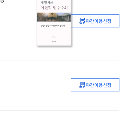
야간이용신청
새정치와
이원적
민주주의
:
안철수
현상과
사민주의의
필연성
야간이용신청
예산개혁론
:
21세기
나라살림
개혁의
청사진