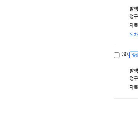
실
발행
청구
자료
(기
목
내부
감
30.
실
일
발행
청구
자료