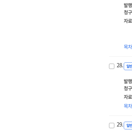
발행
청구
자료
(북
목
3대
세습
28.
평
일
봄
발행
:
청구
베를
모
자료
공
('
목
멸
이후
전
29.
M&
일