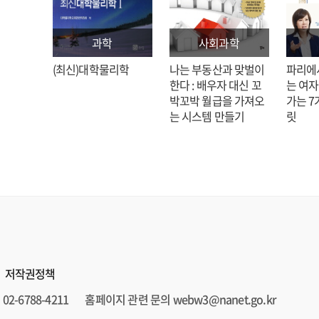
과학
사회과학
: 김호
(최신)대학물리학
나는 부동산과 맞벌이
파리에
한다 : 배우자 대신 꼬
는 여자
박꼬박 월급을 가져오
가는 7
는 시스템 만들기
릿
저작권정책
02-6788-4211
홈페이지 관련 문의 webw3@nanet.go.kr