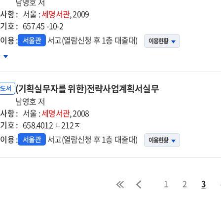
무
남영호 저
사항 :
서울 :
세명서관
, 2009
기호 :
657.45 -10-2
이용 :
서고(열람신청 후 1층 대출대)
서울관
이용현황
업
차
의)
사진단
(기획실무자를 위한)전략사업계획서실무
무
반도서
남영호 저
사항 :
서울 :
세명서관
, 2008
기호 :
658.4012 ㄴ212ㅈ
이용 :
서고(열람신청 후 1층 대출대)
서울관
이용현황
1
2
3