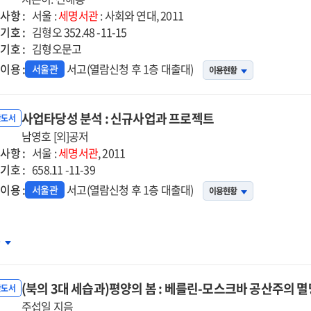
사항 :
서울 :
세명서관
: 사회와 연대, 2011
기호 :
김형오 352.48 -11-15
기호 :
김형오문고
이용 :
서고(열람신청 후 1층 대출대)
서울관
이용현황
사업타당성 분석 : 신규사업과 프로젝트
반도서
남영호 [외]공저
사항 :
서울 :
세명서관
, 2011
기호 :
658.11 -11-39
이용 :
서고(열람신청 후 1층 대출대)
서울관
이용현황
업타당성
차
석
(북의 3대 세습과)평양의 봄 : 베를린-모스크바 공산주의 멸
규사업과
반도서
로젝트
주섭일 지음