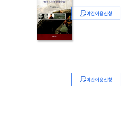
야간이용신청
(북의
3대
세습과)
평양의
봄
:
베를린-
모스크바
공산주의
멸망
야간이용신청
('자본시장법'
이후의)
전략적
M&A
실무