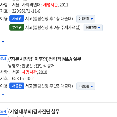
사항 :
서울 : 사회와연대 :
세명서관
, 2011
기호 :
320.95171 -11-6
이용 :
서고(열람신청 후 1층 대출대)
서울관
이용현황
서고(열람신청 후 2층 주제자료실)
부산관
이용현황
의
차
과)
('자본시장법' 이후의)전략적 M&A 실무
양의
반도서
남영호 ; 안병선 ; 진현식 공저
사항 :
서울 :
세명서관
, 2010
기호 :
린-
658.16 -10-2
스크바
이용 :
서고(열람신청 후 1층 대출대)
서울관
이용현황
산주의
자본시장법'
차
망
의)
략적
(기업 내부의)감사진단 실무
A
반도서