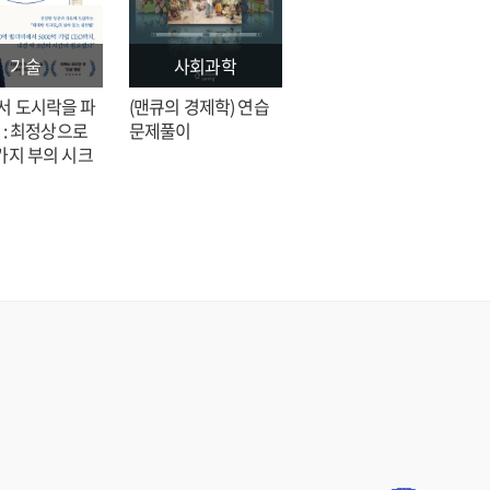
기술
사회과학
문학
서 도시락을 파
(맨큐의 경제학) 연습
전지적 독자 시점 = 싱
 : 최정상으로
문제풀이
숑 장편소설
가지 부의 시크