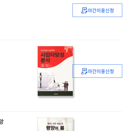
야간이용신청
예산개혁론
:
21세기
나라살림
개혁의
청사진
야간이용신청
사업타당성
분석
:
신규사업과
프로젝트
망