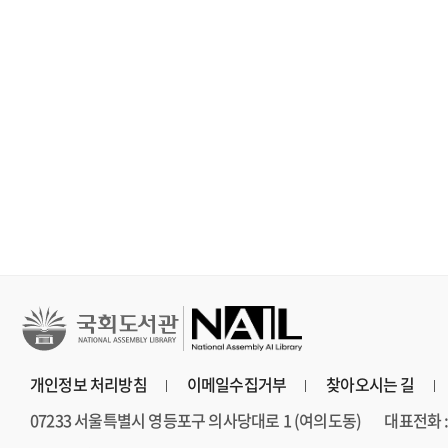
철학, 심리학
문학
문학
세이노의 가르침 : 피
홍학의 자리 : 정해연
불편한 편의점 
보다 진하게 살아라
장편소설
연 장편소설
개인정보 처리방침
이메일수집거부
찾아오시는 길
07233 서울특별시 영등포구 의사당대로 1 (여의도동)
대표전화 : 