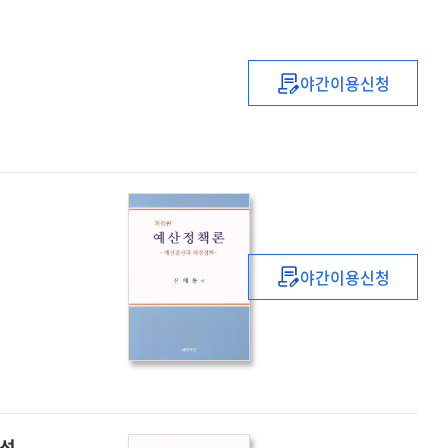
야간이용신청
파이낸스
금융
=
Consumer
finance
:
이론과
실무
야간이용신청
예산정책론
:
예산결산과
재정정책
연성