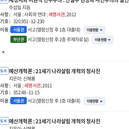
정정책
주섭일 지음
사항 :
서울 : 사회와 연대 :
세명서관
, 2012
기호 :
320.951 -12-230
이용 :
서고(열람신청 후 1층 대출대)
서울관
이용현황
서고(열람신청 후 2층 주제자료실)
부산관
이용현황
정치와
차
원적
주주의
예산개혁론 : 21세기 나라살림 개혁의 청사진
반도서
철수
지은이: 신해룡
사항 :
상과
서울 :
세명서관
, 2011
기호 :
민주의의
352.48 -11-15
연성
이용 :
서고(열람신청 후 1층 대출대)
서울관
이용현황
예산개혁론 : 21세기 나라살림 개혁의 청사진
반도서
지은이: 신해룡