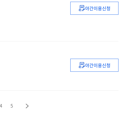
야간이용신청
(기업
내부의)
감사진단
실무
야간이용신청
(기획실무자를
위한)
전략사업계획서
4
5