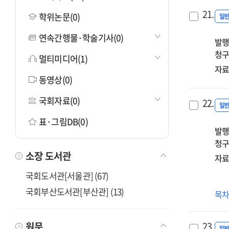
21.
학위논문(0)
일
연속간행물·학술기사(0)
발행
청구
멀티미디어(1)
자료
동영상(0)
국회자료(0)
22.
일
표·그림DB(0)
발행
청구
소장 도서관
자료
국회도서관[서울관] (67)
국회부산도서관[부산관] (13)
예
목
:
예
23.
원문
일