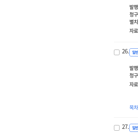
발행
청구
별치
자료
26.
일
발행
청구
자료
사
목
분
:
27.
신
일
프