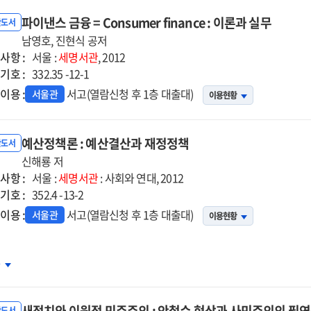
파이낸스 금융 = Consumer finance : 이론과 실무
반도서
남영호, 진현식 공저
사항 :
서울 :
세명서관
, 2012
기호 :
332.35 -12-1
이용 :
서고(열람신청 후 1층 대출대)
서울관
이용현황
예산정책론 : 예산결산과 재정정책
반도서
신해룡 저
사항 :
서울 :
세명서관
: 사회와 연대, 2012
기호 :
352.4 -13-2
이용 :
서고(열람신청 후 1층 대출대)
서울관
이용현황
산정책론
차
산결산과
새정치와 이원적 민주주의 : 안철수 현상과 사민주의의 필
반도서